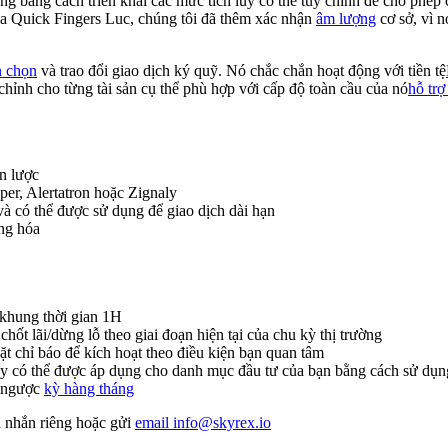
g bằng cách triển khai các mức tích lũy có thể tùy chỉnh để cho phép 
của Quick Fingers Luc, chúng tôi đã thêm xác nhận
âm lượng
cơ sở, vì n
n chọn
và trao đổi giao dịch ký quỹ. Nó chắc chắn hoạt động với tiền tệ
chỉnh cho từng tài sản cụ thể phù hợp với cấp độ toàn cầu của nó
hỗ trợ
n lược
er, Alertatron hoặc Zignaly
và có thể được sử dụng để giao dịch dài hạn
ạng hóa
 khung thời gian 1H
ị chốt lãi/dừng lỗ theo giai đoạn hiện tại của chu kỳ thị trường
ặt chỉ báo để kích hoạt theo điều kiện bạn quan tâm
 này có thể được áp dụng cho danh mục đầu tư của bạn bằng cách sử dụn
m ngược
kỳ hàng tháng
n nhắn riêng hoặc gửi
email
info@skyrex.io