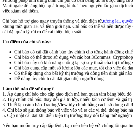
Phương pháp tính trung bình chi phí cơ bản bằng đô la được tăng cườn
Martingale để tăng hiệu quả trung bình. Theo nguyên tắc giao dịch 
việc giảm giá thêm.
Chỉ báo hỗ trợ giao ngay truyền thống và tiền điện tử,
tương lai, quyề
khung thời gian 1H và lệnh giới hạn. Chỉ báo có thể và nên được tùy 
cài đặt quản lý rủi ro để cải thiện hiệu suất
Ưu điểm của chỉ số này:
Chỉ báo có cài đặt cảnh báo tùy chỉnh cho từng hành động chiế
Chỉ báo có thể được sử dụng với các bot 3Commas, Cryptohopp
Chỉ báo này có khả năng chống lại sự suy thoái của thị trường 
Chỉ báo cung cấp một số lượng lớn các mục, tốt cho việc đa d
Có thể áp dụng cho bất kỳ thị trường và đồng tiền định giá nào
Dễ dàng tùy chỉnh cài đặt giao diện người dùng
Làm thế nào để sử dụng?
1. Áp dụng chỉ báo cho cặp giao dịch mà bạn quan tâm bằng biểu đồ
2. Tùy chỉnh chỉ báo: thay đổi giá trị lớp, nhiều kích cỡ lệnh và giá tr
3. Thiết lập cảnh báo TradingView tùy chỉnh bằng cách sử dụng cài đ
4. Chỉ báo sẽ gửi thông báo về việc vào và ra các vị thế, thông báo
5. Cập nhật cài đặt khi điều kiện thị trường thay đổi bằng thử nghiệ
Nếu bạn muốn truy cập tập lệnh, bạn nên liên hệ với chúng tôi qua ti