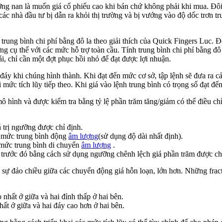
lưỡng nan là muốn giá cổ phiếu cao khi bán chứ không phải khi mua. Đôi 
 các nhà đầu tư bị dẫn ra khỏi thị trường và bị vướng vào độ dốc trơn 
trung bình chi phí bằng đô la theo giải thích của Quick Fingers Luc. Đ
ng cụ thể với các mức hỗ trợ toàn cầu. Tính trung bình chi phí bằng đô
oái, chỉ cần một đợt phục hồi nhỏ để đạt được lợi nhuận.
đáy khi chúng hình thành. Khi đạt đến mức cơ sở, tập lệnh sẽ đưa ra cản
 mức tích lũy tiếp theo. Khi giá vào lệnh trung bình có trọng số đạt đế
ô hình và được kiểm tra bằng tỷ lệ phần trăm tăng/giảm có thể điều c
á trị ngưỡng được chỉ định.
 mức trung bình động
âm lượng
(sử dụng độ dài nhất định).
n mức trung bình di chuyển
âm lượng
.
trước đó bằng cách sử dụng ngưỡng chênh lệch giá phần trăm được chỉ
n sự đảo chiều giữa các chuyển động giá hỗn loạn, lớn hơn. Những frac
nhất ở giữa và hai đỉnh thấp ở hai bên.
ất ở giữa và hai đáy cao hơn ở hai bên.