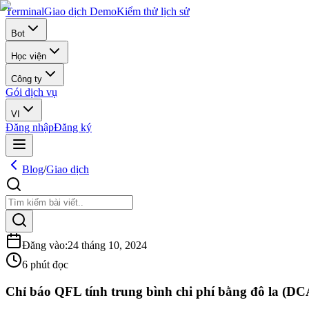
Terminal
Giao dịch Demo
Kiểm thử lịch sử
Bot
Học viện
Công ty
Gói dịch vụ
VI
Đăng nhập
Đăng ký
Blog
/
Giao dịch
Đăng vào
:
24 tháng 10, 2024
6 phút đọc
Chỉ báo QFL tính trung bình chi phí bằng đô la (DC