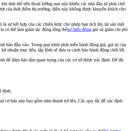
khi tình thế tiến thoái lưỡng nan này khiến các nhà đầu tư phải chờ
trượt của thời điểm thị trường, điều này không được khuyến khích cho
ó là sự kết hợp của các chiến lược cho phép bạn tích lũy tài sản một
 la có thể làm giảm tác động tổng thể
sự biến động
giá và giảm chi phí
h báo đầu vào. Trong quá trình phát triển hành động giá, giá trị của
n lợi nhuận mục tiêu, tập lệnh sẽ đưa ra cảnh báo hành động chốt lời.
hỉnh để đảm bảo tầm quan trọng của các cơ sở được xác định. Để đủ
 định.
tal cơ bản này bao gồm năm thanh trở lên. Các quy tắc để xác định