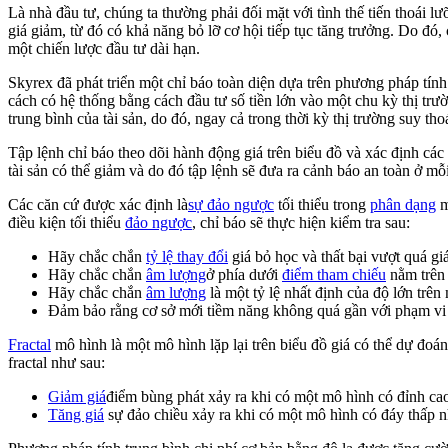
Là nhà đầu tư, chúng ta thường phải đối mặt với tình thế tiến thoái 
giá giảm, từ đó có khả năng bỏ lỡ cơ hội tiếp tục tăng trưởng. Do đó,
một chiến lược đầu tư dài hạn.
Skyrex đã phát triển một chỉ báo toàn diện dựa trên phương pháp tính 
cách có hệ thống bằng cách đầu tư số tiền lớn vào một chu kỳ thị trườ
trung bình của tài sản, do đó, ngay cả trong thời kỳ thị trường suy th
Tập lệnh chỉ báo theo dõi hành động giá trên biểu đồ và xác định các 
tài sản có thể giảm và do đó tập lệnh sẽ đưa ra cảnh báo an toàn ở mỗi
Các căn cứ được xác định là
sự đảo ngược
tối thiểu trong
phân dạng
m
điều kiện tối thiểu
đảo ngược
, chỉ báo sẽ thực hiện kiểm tra sau:
Hãy chắc chắn
tỷ lệ thay đổi
giá bỏ học và thất bại vượt quá gi
Hãy chắc chắn
âm lượng
ở phía dưới
điểm tham chiếu
nằm trên
Hãy chắc chắn
âm lượng
là một tỷ lệ nhất định của độ lớn trê
Đảm bảo rằng cơ sở mới tiềm năng không quá gần với phạm vi 
Fractal
mô hình là một mô hình lặp lại trên biểu đồ giá có thể dự đoá
fractal như sau:
Giảm giá
điểm bùng phát xảy ra khi có một mô hình có đỉnh cao 
Tăng giá
sự đảo chiều xảy ra khi có một mô hình có đáy thấp nh