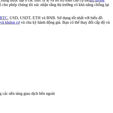
chúng được đặt ở các mức tỷ lệ và hỗ trợ toàn cầu cụ thể
âm lượng
ó cho phép chúng tôi xác nhận rằng thị trường có khả năng chống lại
BTC
, USD, USDT, ETH và BNB. Sử dụng tốt nhất với biểu đồ
 và kháng cự
và chu kỳ hành động giá. Bạn có thể thay đổi cấp độ và
g các nền tảng giao dịch bên ngoài