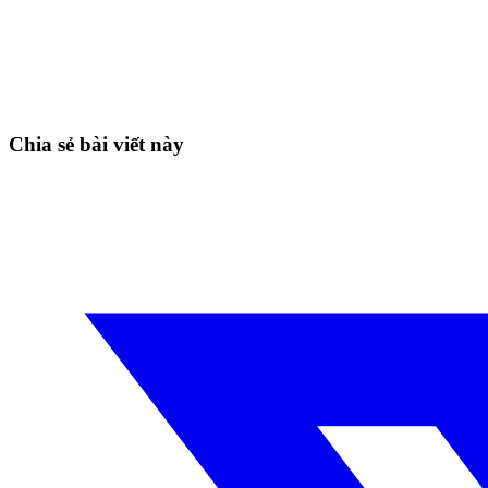
Bắt đầu giao dịch trên Skyrexio ngay hôm
Nắm bắt cơ hội mà nhà giao dịch thủ công không thể
Bắt đầu miễn phí
Chia sẻ bài viết này