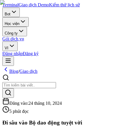
Terminal
Giao dịch Demo
Kiểm thử lịch sử
Bot
Học viện
Công ty
Gói dịch vụ
VI
Đăng nhập
Đăng ký
Blog
/
Giao dịch
Đăng vào
:
24 tháng 10, 2024
5 phút đọc
Đi sâu vào Bộ dao động tuyệt vời