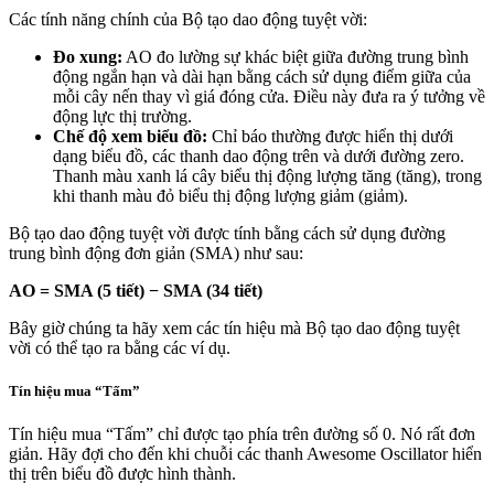
Các tính năng chính của Bộ tạo dao động tuyệt vời:
Đo xung:
AO đo lường sự khác biệt giữa đường trung bình
động ngắn hạn và dài hạn bằng cách sử dụng điểm giữa của
mỗi cây nến thay vì giá đóng cửa. Điều này đưa ra ý tưởng về
động lực thị trường.
Chế độ xem biểu đồ:
Chỉ báo thường được hiển thị dưới
dạng biểu đồ, các thanh dao động trên và dưới đường zero.
Thanh màu xanh lá cây biểu thị động lượng tăng (tăng), trong
khi thanh màu đỏ biểu thị động lượng giảm (giảm).
Bộ tạo dao động tuyệt vời được tính bằng cách sử dụng đường
trung bình động đơn giản (SMA) như sau:
AO = SMA (5 tiết) − SMA (34 tiết)
Bây giờ chúng ta hãy xem các tín hiệu mà Bộ tạo dao động tuyệt
vời có thể tạo ra bằng các ví dụ.
Tín hiệu mua “Tấm”
Tín hiệu mua “Tấm” chỉ được tạo phía trên đường số 0. Nó rất đơn
giản. Hãy đợi cho đến khi chuỗi các thanh Awesome Oscillator hiển
thị trên biểu đồ được hình thành.