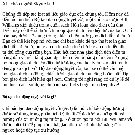
Xin chào người Skyrexian!
Chúng tôi tiếp tục loạt tài liệu giáo dục của chúng tôi. Hôm nay đã
đến lúc tìm hiểu Bộ tạo dao động tuyệt vời, một chỉ báo được Bill
Williams giới thiệu trong cuốn sách Hỗn loạn giao dịch của ông.
Điều này có thể rất hữu ích trong giao dịch tiền điện tử của bạn. Chỉ
báo này được sử dụng trong nhiều chiến lược giao dịch tiền điện tử.
Bạn có thể kết hợp nó với các chỉ báo khác để tạo thuật toán giao
dịch tiền điện tử, bot giao dịch hoặc chiến lược giao dịch tiền điện
tử thủ công của riêng bạn. Hầu hết các nhà giao dịch tiền điện tử
hàng đầu và nền tảng giao dịch tiền điện tử hàng đầu đều sử dụng
nó trong giao dịch tiền điện tử tự động của họ. Nếu bạn biết mình
đang giao dịch với Bộ dao động tuyệt vời, bạn sẽ có thể cải thiện
bot giao dịch tự động, chiến lược giao dịch thủ công hoặc thiết lập
bot giao dịch lưới hiệu quả hơn. Chúng tôi nghĩ rằng có đủ lý lẽ để
tìm hiểu cách sử dụng chỉ báo này. Let’s begin our deep dive!
Bộ tạo dao động tuyệt vời là gì?
Chỉ báo tạo dao động tuyệt vời (AO) là một chỉ báo động lượng
được sử dụng trong phân tích kỹ thuật để đo lường cường độ và
hướng của xu hướng thị trường. Nó được tạo ra bởi Bill Williams và
được thiết kế để giúp các nhà giao dịch xác định khả năng đảo
ngược hoặc tiếp tục xu hướng.