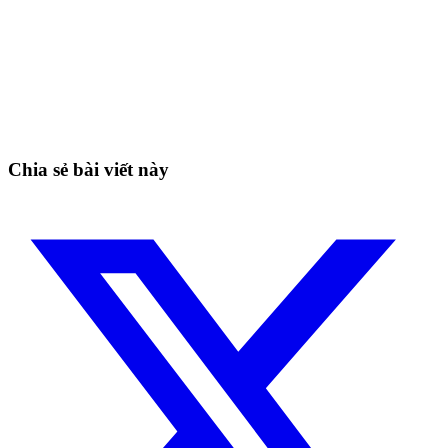
Bắt đầu giao dịch trên Skyrexio ngay hôm
nay
Bắt những nhịp mà canh tay dễ bỏ lỡ.
Bắt đầu miễn phí
Chia sẻ bài viết này