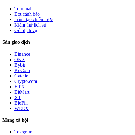
Terminal
Bot cảnh báo
Trình tạo chiến lược
Kiểm thử lịch sử
Gói dịch vụ
Sàn giao dịch
Binance
OKX
Bybit
KuCoin
Gate.io
Crypto.com
HTX
BitMart
XT
BloFin
WEEX
Mạng xã hội
Telegram