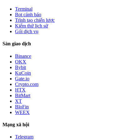
Terminal
Bot cảnh báo
Trình tạo chiến lược
Kiểm thử lịch sử
Gói dịch vụ
Sàn giao dịch
Binance
OKX
Bybit
KuCoin
Gate.io
Crypto.com
HTX
BitMart
XT
BloFin
WEEX
Mạng xã hội
Telegram