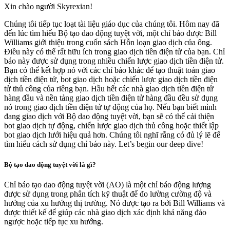
Xin chào người Skyrexian!
Chúng tôi tiếp tục loạt tài liệu giáo dục của chúng tôi. Hôm nay đã
đến lúc tìm hiểu Bộ tạo dao động tuyệt vời, một chỉ báo được Bill
Williams giới thiệu trong cuốn sách Hỗn loạn giao dịch của ông.
Điều này có thể rất hữu ích trong giao dịch tiền điện tử của bạn. Chỉ
báo này được sử dụng trong nhiều chiến lược giao dịch tiền điện tử.
Bạn có thể kết hợp nó với các chỉ báo khác để tạo thuật toán giao
dịch tiền điện tử, bot giao dịch hoặc chiến lược giao dịch tiền điện
tử thủ công của riêng bạn. Hầu hết các nhà giao dịch tiền điện tử
hàng đầu và nền tảng giao dịch tiền điện tử hàng đầu đều sử dụng
nó trong giao dịch tiền điện tử tự động của họ. Nếu bạn biết mình
đang giao dịch với Bộ dao động tuyệt vời, bạn sẽ có thể cải thiện
bot giao dịch tự động, chiến lược giao dịch thủ công hoặc thiết lập
bot giao dịch lưới hiệu quả hơn. Chúng tôi nghĩ rằng có đủ lý lẽ để
tìm hiểu cách sử dụng chỉ báo này. Let’s begin our deep dive!
Bộ tạo dao động tuyệt vời là gì?
Chỉ báo tạo dao động tuyệt vời (AO) là một chỉ báo động lượng
được sử dụng trong phân tích kỹ thuật để đo lường cường độ và
hướng của xu hướng thị trường. Nó được tạo ra bởi Bill Williams và
được thiết kế để giúp các nhà giao dịch xác định khả năng đảo
ngược hoặc tiếp tục xu hướng.