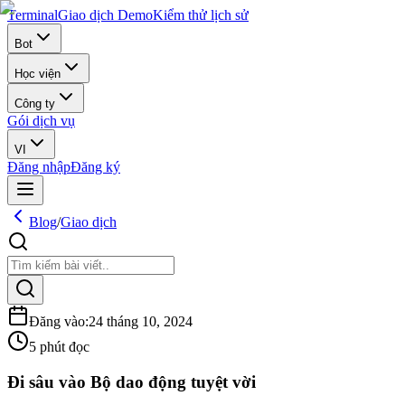
Terminal
Giao dịch Demo
Kiểm thử lịch sử
Bot
Học viện
Công ty
Gói dịch vụ
VI
Đăng nhập
Đăng ký
Blog
/
Giao dịch
Đăng vào
:
24 tháng 10, 2024
5 phút đọc
Đi sâu vào Bộ dao động tuyệt vời