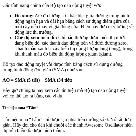
Các tính năng chính của Bộ tạo dao động tuyệt vời:
Đo xung:
AO đo lường sự khác biệt giữa đường trung bình
động ngắn hạn và dài hạn bằng cách sử dụng điểm giữa của
mỗi cây nến thay vì giá đóng cửa. Điều này đưa ra ý tưởng về
động lực thị trường.
Chế độ xem biểu đồ:
Chỉ báo thường được hiển thị dưới
dạng biểu đồ, các thanh dao động trên và dưới đường zero.
Thanh màu xanh lá cây biểu thị động lượng tăng (tăng), trong
khi thanh màu đỏ biểu thị động lượng giảm (giảm).
Bộ tạo dao động tuyệt vời được tính bằng cách sử dụng đường
trung bình động đơn giản (SMA) như sau:
AO = SMA (5 tiết) − SMA (34 tiết)
Bây giờ chúng ta hãy xem các tín hiệu mà Bộ tạo dao động tuyệt
vời có thể tạo ra bằng các ví dụ.
Tín hiệu mua “Tấm”
Tín hiệu mua “Tấm” chỉ được tạo phía trên đường số 0. Nó rất đơn
giản. Hãy đợi cho đến khi chuỗi các thanh Awesome Oscillator hiển
thị trên biểu đồ được hình thành.