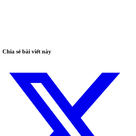
Bắt đầu giao dịch trên Skyrexio ngay hôm
nay
Bắt những nhịp mà canh tay dễ bỏ lỡ.
Bắt đầu miễn phí
Chia sẻ bài viết này