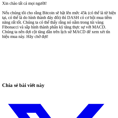
Xin chào tất cả mọi người!
Nếu chúng tôi cho rằng Bitcoin sẽ bật lên mức 45k (có thể là từ hiện
tại, có thể là do hình thành đáy đôi) thì DASH có cơ hội mua tiềm
năng rất tốt. Chúng ta có thể thấy rằng nó nằm trong túi vàng
Fibonacci và sắp hình thành phân kỳ tăng thực sự với MACD.
Chúng ta nên đợi cột tăng dần trên lịch sử MACD để xem xét tín
hiệu mua này. Hãy chờ đợi!
Bắt đầu giao dịch trên Skyrexio ngay hôm
nay
Bắt những nhịp mà canh tay dễ bỏ lỡ.
Bắt đầu miễn phí
Chia sẻ bài viết này