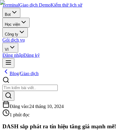
Terminal
Giao dịch Demo
Kiểm thử lịch sử
Bot
Học viện
Công ty
Gói dịch vụ
VI
Đăng nhập
Đăng ký
Blog
/
Giao dịch
Đăng vào
:
24 tháng 10, 2024
1 phút đọc
DASH sắp phát ra tín hiệu tăng giá mạnh mẽ!