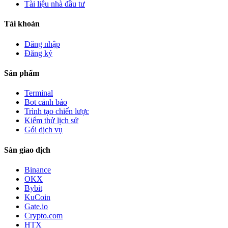
Tài liệu nhà đầu tư
Tài khoản
Đăng nhập
Đăng ký
Sản phẩm
Terminal
Bot cảnh báo
Trình tạo chiến lược
Kiểm thử lịch sử
Gói dịch vụ
Sàn giao dịch
Binance
OKX
Bybit
KuCoin
Gate.io
Crypto.com
HTX