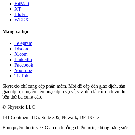
BitMart
XT
BloFin
WEEX
Mạng xã hội
Telegram
Discord
X.com
LinkedIn
Facebook
YouTube
TikTok
Skyrexio chỉ cung cấp phần mềm. Mọi đề cập đến giao dịch, sàn
giao dịch, chuyển tiền hoặc dịch vụ ví, v.v. đều là các dịch vụ do
bên thứ ba cung cấp.
©
Skyrexio LLC
131 Continental Dr, Suite 305, Newark, DE 19713
Bản quyền thuộc về
·
Giao dịch bằng chiến lược, không bằng sức