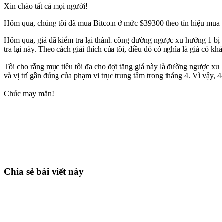
Xin chào tất cả mọi người!
Hôm qua, chúng tôi đã mua Bitcoin ở mức $39300 theo tín hiệu mua mạ
Hôm qua, giá đã kiểm tra lại thành công đường ngược xu hướng 1 bị p
tra lại này. Theo cách giải thích của tôi, điều đó có nghĩa là giá có kh
Tôi cho rằng mục tiêu tối đa cho đợt tăng giá này là đường ngược xu
và vị trí gần đúng của phạm vi trục trung tâm trong tháng 4. Vì vậy,
Chúc may mắn!
Bắt đầu giao dịch trên Skyrexio ngay hôm
Nắm bắt cơ hội mà nhà giao dịch thủ công không thể
Bắt đầu miễn phí
Chia sẻ bài viết này