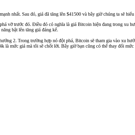
nh nhất. Sau đó, giá đã tăng lên $41500 và bây giờ chúng ta sẽ hiểu 
há vỡ trước đó. Điều đó có nghĩa là giá Bitcoin hiện đang trong xu hư
ả năng bật lên tăng giá đáng kể.
 hướng 2. Trong trường hợp nó đột phá, Bitcoin sẽ tham gia vào xu hướ
 44k là mức giá mà tôi sẽ chốt lời. Bây giờ bạn cũng có thể thay đổi mứ
 nay