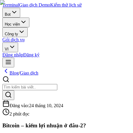
Terminal
Giao dịch Demo
Kiểm thử lịch sử
Bot
Học viện
Công ty
Gói dịch vụ
VI
Đăng nhập
Đăng ký
Blog
/
Giao dịch
Đăng vào
:
24 tháng 10, 2024
2 phút đọc
Bitcoin – kiếm lợi nhuận ở đâu-2?