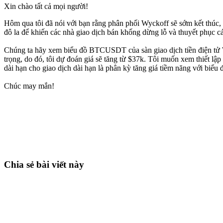
Xin chào tất cả mọi người!
Hôm qua tôi đã nói với bạn rằng phân phối Wyckoff sẽ sớm kết thúc, 
đô la để khiến các nhà giao dịch bán khống dừng lỗ và thuyết phục cá
Chúng ta hãy xem biểu đồ BTCUSDT của sàn giao dịch tiền điện tử 
trọng, do đó, tôi dự đoán giá sẽ tăng từ $37k. Tôi muốn xem thiết l
dài hạn cho giao dịch dài hạn là phân kỳ tăng giá tiềm năng với bi
Chúc may mắn!
Bắt đầu giao dịch trên Skyrexio ngay hôm
Bắt những nhịp mà canh tay dễ bỏ lỡ.
Bắt đầu miễn phí
Chia sẻ bài viết này