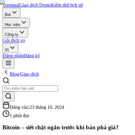
Terminal
Giao dịch Demo
Kiểm thử lịch sử
Bot
Học viện
Công ty
Gói dịch vụ
VI
Đăng nhập
Đăng ký
Blog
/
Giao dịch
Đăng vào
:
23 tháng 10, 2024
1 phút đọc
Bitcoin – siết chặt ngắn trước khi bán phá giá?