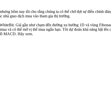
nhưng hôm nay tôi cho rằng chúng ta có thể chờ đợi sự điều chỉnh đán
c nhà giao dịch mua vào tham gia thị trường.
WhiteBit. Giá gần như chạm đến đường xu hướng 1D và vùng Fibonacc
ập mua và có thể mở vị thế mua ngắn hạn. Tôi dự đoán khả năng bật lên
ểu đồ MACD. Hãy xem.
 nay