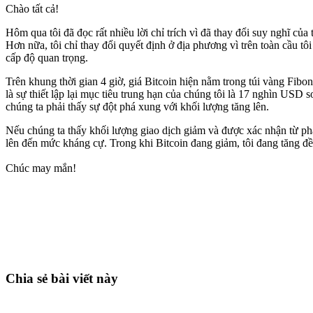
Chào tất cả!
Hôm qua tôi đã đọc rất nhiều lời chỉ trích vì đã thay đổi suy nghĩ của
Hơn nữa, tôi chỉ thay đổi quyết định ở địa phương vì trên toàn cầu t
cấp độ quan trọng.
Trên khung thời gian 4 giờ, giá Bitcoin hiện nằm trong túi vàng Fib
là sự thiết lập lại mục tiêu trung hạn của chúng tôi là 17 nghìn USD 
chúng ta phải thấy sự đột phá xung với khối lượng tăng lên.
Nếu chúng ta thấy khối lượng giao dịch giảm và được xác nhận từ phâ
lên đến mức kháng cự. Trong khi Bitcoin đang giảm, tôi đang tăng đề
Chúc may mắn!
Bắt đầu giao dịch trên Skyrexio ngay hôm
Nắm bắt cơ hội mà nhà giao dịch thủ công không thể
Bắt đầu miễn phí
Chia sẻ bài viết này