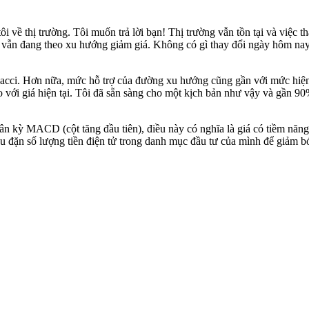
 tôi về thị trường. Tôi muốn trả lời bạn! Thị trường vẫn tồn tại và việc 
ôi vẫn đang theo xu hướng giảm giá. Không có gì thay đổi ngày hôm nay
onacci. Hơn nữa, mức hỗ trợ của đường xu hướng cũng gần với mức hiện 
so với giá hiện tại. Tôi đã sẵn sàng cho một kịch bản như vậy và gần 90
n kỳ MACD (cột tăng đầu tiên), điều này có nghĩa là giá có tiềm năng 
u đặn số lượng tiền điện tử trong danh mục đầu tư của mình để giảm b
 nay