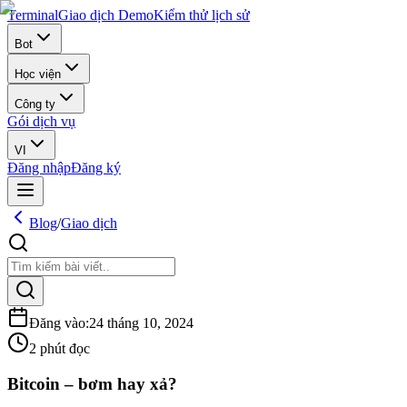
Terminal
Giao dịch Demo
Kiểm thử lịch sử
Bot
Học viện
Công ty
Gói dịch vụ
VI
Đăng nhập
Đăng ký
Blog
/
Giao dịch
Đăng vào
:
24 tháng 10, 2024
2 phút đọc
Bitcoin – bơm hay xả?