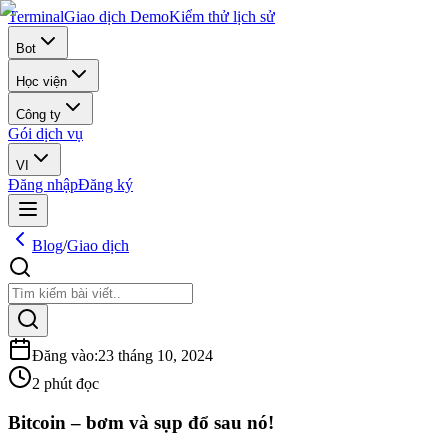
Terminal
Giao dịch Demo
Kiểm thử lịch sử
Bot
Học viện
Công ty
Gói dịch vụ
VI
Đăng nhập
Đăng ký
Blog
/
Giao dịch
Đăng vào
:
23 tháng 10, 2024
2 phút đọc
Bitcoin – bơm và sụp đổ sau nó!