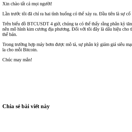
Xin chào tất cả mọi người!
Lần trước tôi đã chỉ ra hai tình huống có thể xảy ra. Đầu tiên là sự 
Trên biểu đồ BTCUSDT 4 giờ, chúng ta có thể thấy rằng phân kỳ tăng
nên mô hình kim cương địa phương. Đối với tôi đây là dấu hiệu cho th
thế bán.
Trong trường hợp máy bơm được mô tả, sự phân kỳ giảm giá siêu mạn
la cho mỗi Bitcoin.
Chúc may mắn!
Bắt đầu giao dịch trên Skyrexio ngay hôm
Bắt những nhịp mà canh tay dễ bỏ lỡ.
Bắt đầu miễn phí
Chia sẻ bài viết này