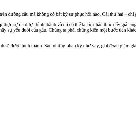
cố trên đường cầu mà không có bất kỳ sự phục hồi nào. Cái thứ hai – ch
 thực sự đã được hình thành và nó có thể là tác nhân thúc đẩy giá tă
ấy sự yếu đuối của gấu. Chúng ta phải chứng kiến ​​một bước tiến khác 
h sẽ được hình thành. Sau những phân kỳ như vậy, giai đoạn giảm giá 
 nay