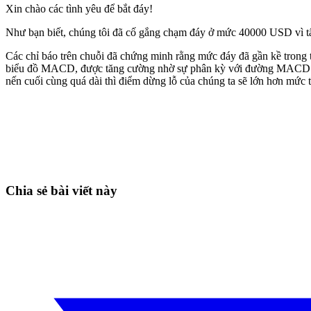
Xin chào các tình yêu để bắt đáy!
Như bạn biết, chúng tôi đã cố gắng chạm đáy ở mức 40000 USD vì tất c
Các chỉ báo trên chuỗi đã chứng minh rằng mức đáy đã gần kề trong th
biểu đồ MACD, được tăng cường nhờ sự phân kỳ với đường MACD. Hơn
nến cuối cùng quá dài thì điểm dừng lỗ của chúng ta sẽ lớn hơn mức t
Bắt đầu giao dịch trên Skyrexio ngay hôm
Nắm bắt cơ hội mà nhà giao dịch thủ công không thể
Bắt đầu miễn phí
Chia sẻ bài viết này