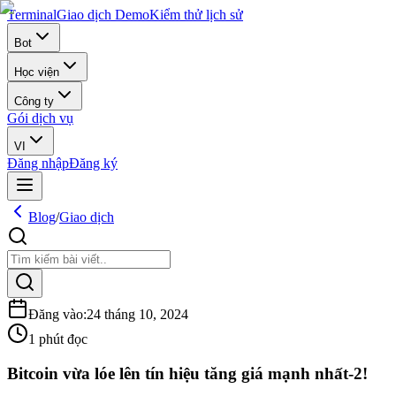
Terminal
Giao dịch Demo
Kiểm thử lịch sử
Bot
Học viện
Công ty
Gói dịch vụ
VI
Đăng nhập
Đăng ký
Blog
/
Giao dịch
Đăng vào
:
24 tháng 10, 2024
1 phút đọc
Bitcoin vừa lóe lên tín hiệu tăng giá mạnh nhất-2!