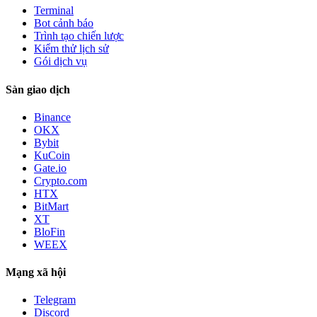
Terminal
Bot cảnh báo
Trình tạo chiến lược
Kiểm thử lịch sử
Gói dịch vụ
Sàn giao dịch
Binance
OKX
Bybit
KuCoin
Gate.io
Crypto.com
HTX
BitMart
XT
BloFin
WEEX
Mạng xã hội
Telegram
Discord