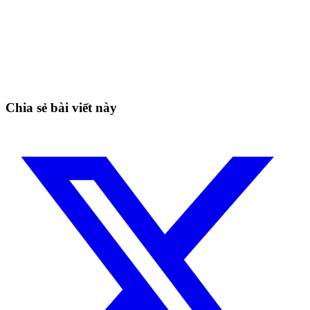
Bắt đầu giao dịch trên Skyrexio ngay hôm
nay
Bắt những nhịp mà canh tay dễ bỏ lỡ.
Bắt đầu miễn phí
Chia sẻ bài viết này