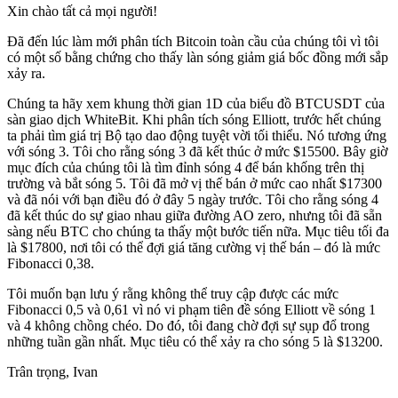
Xin chào tất cả mọi người!
Đã đến lúc làm mới phân tích Bitcoin toàn cầu của chúng tôi vì tôi
có một số bằng chứng cho thấy làn sóng giảm giá bốc đồng mới sắp
xảy ra.
Chúng ta hãy xem khung thời gian 1D của biểu đồ BTCUSDT của
sàn giao dịch WhiteBit. Khi phân tích sóng Elliott, trước hết chúng
ta phải tìm giá trị Bộ tạo dao động tuyệt vời tối thiểu. Nó tương ứng
với sóng 3. Tôi cho rằng sóng 3 đã kết thúc ở mức $15500. Bây giờ
mục đích của chúng tôi là tìm đỉnh sóng 4 để bán khống trên thị
trường và bắt sóng 5. Tôi đã mở vị thế bán ở mức cao nhất $17300
và đã nói với bạn điều đó ở đây 5 ngày trước. Tôi cho rằng sóng 4
đã kết thúc do sự giao nhau giữa đường AO zero, nhưng tôi đã sẵn
sàng nếu BTC cho chúng ta thấy một bước tiến nữa. Mục tiêu tối đa
là $17800, nơi tôi có thể đợi giá tăng cường vị thế bán – đó là mức
Fibonacci 0,38.
Tôi muốn bạn lưu ý rằng không thể truy cập được các mức
Fibonacci 0,5 và 0,61 vì nó vi phạm tiên đề sóng Elliott về sóng 1
và 4 không chồng chéo. Do đó, tôi đang chờ đợi sự sụp đổ trong
những tuần gần nhất. Mục tiêu có thể xảy ra cho sóng 5 là $13200.
Trân trọng, Ivan