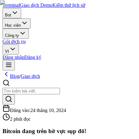
Terminal
Giao dịch Demo
Kiểm thử lịch sử
Bot
Học viện
Công ty
Gói dịch vụ
VI
Đăng nhập
Đăng ký
Blog
/
Giao dịch
Đăng vào
:
24 tháng 10, 2024
2 phút đọc
Bitcoin đang trên bờ vực sụp đổ!