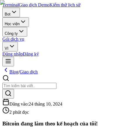
Terminal
Giao dịch Demo
Kiểm thử lịch sử
Bot
Học viện
Công ty
Gói dịch vụ
VI
Đăng nhập
Đăng ký
Blog
/
Giao dịch
Đăng vào
:
24 tháng 10, 2024
2 phút đọc
Bitcoin đang làm theo kế hoạch của tôi!