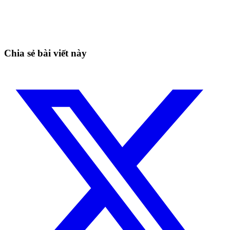
nay
Bắt những nhịp mà canh tay dễ bỏ lỡ.
Bắt đầu miễn phí
Chia sẻ bài viết này