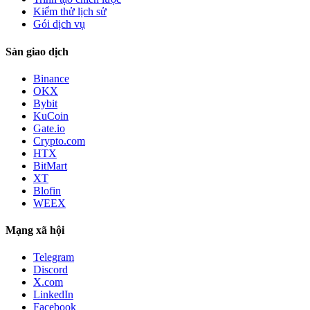
Kiểm thử lịch sử
Gói dịch vụ
Sàn giao dịch
Binance
OKX
Bybit
KuCoin
Gate.io
Crypto.com
HTX
BitMart
XT
Blofin
WEEX
Mạng xã hội
Telegram
Discord
X.com
LinkedIn
Facebook