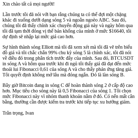
Xin chào tất cả mọi người!
Lần trước tôi đã nói với bạn rằng chúng ta có thể đợi một chặng
khác đi xuống dưới dạng sóng 5 và ngoằn ngoèo ABC. Sau đó,
chúng tôi đã thấy chính xác chuyển động giá này và ngày hôm qua
tôi đã tạm thời đóng vị thế bán khống của mình ở mức $16640, tôi
dự định sẽ nhập lại mức giá cao hơn.
Sự hình thành sóng Elliott mà tôi đã xem xét mà tôi đã vẽ trên biểu
đồ giá và tôi chắc chắn 99% chu kỳ sóng 5 là chính xác, tôi đã nói
về điều đó trong phân tích trước đây của mình. Sau đó, BTCUSDT
in sóng A và hôm qua trước khi đi ngủ tôi thấy giá đã đạt đến mức
thoái lui Fibonacci 0,61 của sóng A và cho thấy phản ứng tăng giá.
Tôi quyết định không mở lâu mà đóng ngắn. Đó là làn sóng B.
Bây giờ Bitcoin đang in sóng C để hoàn thành sóng 2 ở cấp độ cao
hơn. Mục tiêu cho sóng này là 0,5 Fibonacci của sóng 1. Tôi chọn
mức Fibonacci này vì nhóm thanh khoản nằm ở đó. Có nến mất cân
bằng, thường cần được kiểm tra trước khi tiếp tục xu hướng giảm.
Trân trọng, Ivan
Bắt đầu giao dịch trên Skyrexio ngay hôm