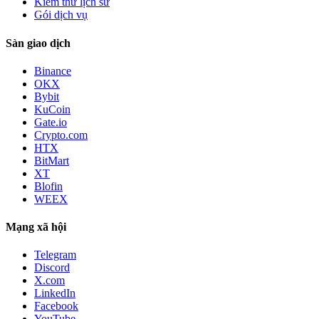
Kiểm thử lịch sử
Gói dịch vụ
Sàn giao dịch
Binance
OKX
Bybit
KuCoin
Gate.io
Crypto.com
HTX
BitMart
XT
Blofin
WEEX
Mạng xã hội
Telegram
Discord
X.com
LinkedIn
Facebook
YouTube