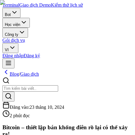
Terminal
Giao dịch Demo
Kiểm thử lịch sử
Bot
Học viện
Công ty
Gói dịch vụ
VI
Đăng nhập
Đăng ký
Blog
/
Giao dịch
Đăng vào
:
23 tháng 10, 2024
2 phút đọc
Bitcoin – thiết lập bán khống điên rồ lại có thể xảy
ra!