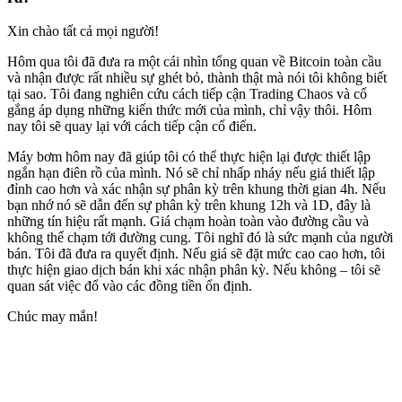
Xin chào tất cả mọi người!
Hôm qua tôi đã đưa ra một cái nhìn tổng quan về Bitcoin toàn cầu
và nhận được rất nhiều sự ghét bỏ, thành thật mà nói tôi không biết
tại sao. Tôi đang nghiên cứu cách tiếp cận Trading Chaos và cố
gắng áp dụng những kiến ​​thức mới của mình, chỉ vậy thôi. Hôm
nay tôi sẽ quay lại với cách tiếp cận cổ điển.
Máy bơm hôm nay đã giúp tôi có thể thực hiện lại được thiết lập
ngắn hạn điên rồ của mình. Nó sẽ chỉ nhấp nháy nếu giá thiết lập
đỉnh cao hơn và xác nhận sự phân kỳ trên khung thời gian 4h. Nếu
bạn nhớ nó sẽ dẫn đến sự phân kỳ trên khung 12h và 1D, đây là
những tín hiệu rất mạnh. Giá chạm hoàn toàn vào đường cầu và
không thể chạm tới đường cung. Tôi nghĩ đó là sức mạnh của người
bán. Tôi đã đưa ra quyết định. Nếu giá sẽ đặt mức cao cao hơn, tôi
thực hiện giao dịch bán khi xác nhận phân kỳ. Nếu không – tôi sẽ
quan sát việc đổ vào các đồng tiền ổn định.
Chúc may mắn!
Bắt đầu giao dịch trên Skyrexio ngay hôm
nay