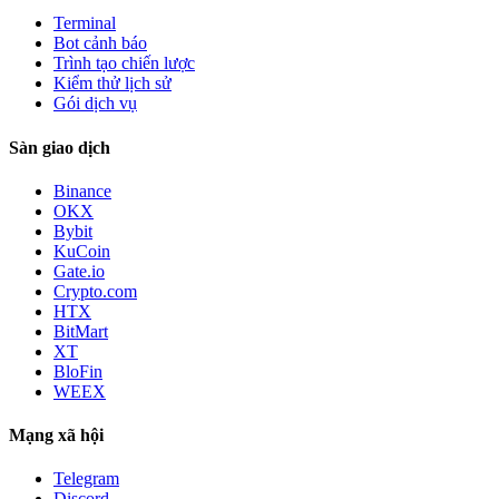
Terminal
Bot cảnh báo
Trình tạo chiến lược
Kiểm thử lịch sử
Gói dịch vụ
Sàn giao dịch
Binance
OKX
Bybit
KuCoin
Gate.io
Crypto.com
HTX
BitMart
XT
BloFin
WEEX
Mạng xã hội
Telegram
Discord