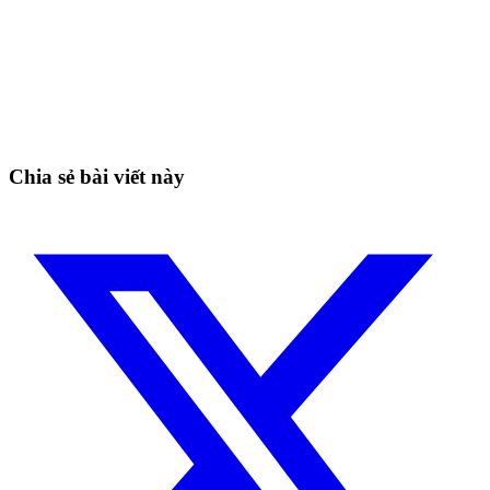
Bắt đầu giao dịch trên Skyrexio ngay hôm
nay
Bắt những nhịp mà canh tay dễ bỏ lỡ.
Bắt đầu miễn phí
Chia sẻ bài viết này