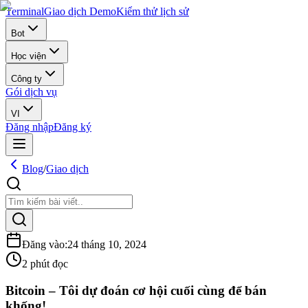
Terminal
Giao dịch Demo
Kiểm thử lịch sử
Bot
Học viện
Công ty
Gói dịch vụ
VI
Đăng nhập
Đăng ký
Blog
/
Giao dịch
Đăng vào
:
24 tháng 10, 2024
2 phút đọc
Bitcoin – Tôi dự đoán cơ hội cuối cùng để bán
khống!