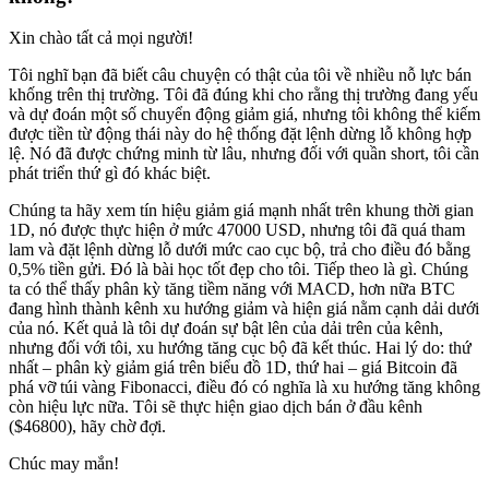
Xin chào tất cả mọi người!
Tôi nghĩ bạn đã biết câu chuyện có thật của tôi về nhiều nỗ lực bán
khống trên thị trường. Tôi đã đúng khi cho rằng thị trường đang yếu
và dự đoán một số chuyển động giảm giá, nhưng tôi không thể kiếm
được tiền từ động thái này do hệ thống đặt lệnh dừng lỗ không hợp
lệ. Nó đã được chứng minh từ lâu, nhưng đối với quần short, tôi cần
phát triển thứ gì đó khác biệt.
Chúng ta hãy xem tín hiệu giảm giá mạnh nhất trên khung thời gian
1D, nó được thực hiện ở mức 47000 USD, nhưng tôi đã quá tham
lam và đặt lệnh dừng lỗ dưới mức cao cục bộ, trả cho điều đó bằng
0,5% tiền gửi. Đó là bài học tốt đẹp cho tôi. Tiếp theo là gì. Chúng
ta có thể thấy phân kỳ tăng tiềm năng với MACD, hơn nữa BTC
đang hình thành kênh xu hướng giảm và hiện giá nằm cạnh dải dưới
của nó. Kết quả là tôi dự đoán sự bật lên của dải trên của kênh,
nhưng đối với tôi, xu hướng tăng cục bộ đã kết thúc. Hai lý do: thứ
nhất – phân kỳ giảm giá trên biểu đồ 1D, thứ hai – giá Bitcoin đã
phá vỡ túi vàng Fibonacci, điều đó có nghĩa là xu hướng tăng không
còn hiệu lực nữa. Tôi sẽ thực hiện giao dịch bán ở đầu kênh
($46800), hãy chờ đợi.
Chúc may mắn!