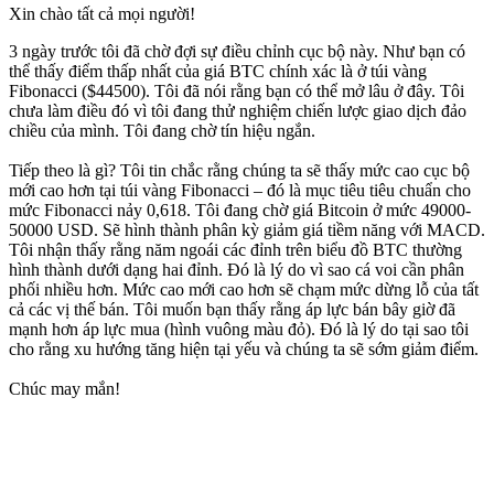
Xin chào tất cả mọi người!
3 ngày trước tôi đã chờ đợi sự điều chỉnh cục bộ này. Như bạn có
thể thấy điểm thấp nhất của giá BTC chính xác là ở túi vàng
Fibonacci ($44500). Tôi đã nói rằng bạn có thể mở lâu ở đây. Tôi
chưa làm điều đó vì tôi đang thử nghiệm chiến lược giao dịch đảo
chiều của mình. Tôi đang chờ tín hiệu ngắn.
Tiếp theo là gì? Tôi tin chắc rằng chúng ta sẽ thấy mức cao cục bộ
mới cao hơn tại túi vàng Fibonacci – đó là mục tiêu tiêu chuẩn cho
mức Fibonacci nảy 0,618. Tôi đang chờ giá Bitcoin ở mức 49000-
50000 USD. Sẽ hình thành phân kỳ giảm giá tiềm năng với MACD.
Tôi nhận thấy rằng năm ngoái các đỉnh trên biểu đồ BTC thường
hình thành dưới dạng hai đỉnh. Đó là lý do vì sao cá voi cần phân
phối nhiều hơn. Mức cao mới cao hơn sẽ chạm mức dừng lỗ của tất
cả các vị thế bán. Tôi muốn bạn thấy rằng áp lực bán bây giờ đã
mạnh hơn áp lực mua (hình vuông màu đỏ). Đó là lý do tại sao tôi
cho rằng xu hướng tăng hiện tại yếu và chúng ta sẽ sớm giảm điểm.
Chúc may mắn!
Bắt đầu giao dịch trên Skyrexio ngay hôm
nay