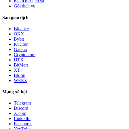
Kiểm thử lịch sử
Gói dịch vụ
Sàn giao dịch
Binance
OKX
Bybit
KuCoin
Gate.io
Crypto.com
HTX
BitMart
XT
Blofin
WEEX
Mạng xã hội
Telegram
Discord
X.com
LinkedIn
Facebook
YouTube