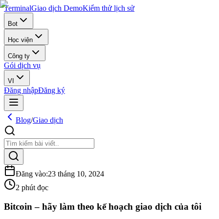
Terminal
Giao dịch Demo
Kiểm thử lịch sử
Bot
Học viện
Công ty
Gói dịch vụ
VI
Đăng nhập
Đăng ký
Blog
/
Giao dịch
Đăng vào
:
23 tháng 10, 2024
2 phút đọc
Bitcoin – hãy làm theo kế hoạch giao dịch của tôi