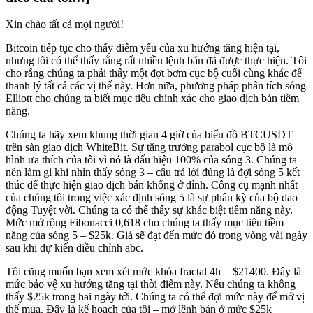
Xin chào tất cả mọi người!
Bitcoin tiếp tục cho thấy điểm yếu của xu hướng tăng hiện tại,
nhưng tôi có thể thấy rằng rất nhiều lệnh bán đã được thực hiện. Tôi
cho rằng chúng ta phải thấy một đợt bơm cục bộ cuối cùng khác để
thanh lý tất cả các vị thế này. Hơn nữa, phương pháp phân tích sóng
Elliott cho chúng ta biết mục tiêu chính xác cho giao dịch bán tiềm
năng.
Chúng ta hãy xem khung thời gian 4 giờ của biểu đồ BTCUSDT
trên sàn giao dịch WhiteBit. Sự tăng trưởng parabol cục bộ là mô
hình ưa thích của tôi vì nó là dấu hiệu 100% của sóng 3. Chúng ta
nên làm gì khi nhìn thấy sóng 3 – câu trả lời đúng là đợi sóng 5 kết
thúc để thực hiện giao dịch bán khống ở đỉnh. Công cụ mạnh nhất
của chúng tôi trong việc xác định sóng 5 là sự phân kỳ của bộ dao
động Tuyệt vời. Chúng ta có thể thấy sự khác biệt tiềm năng này.
Mức mở rộng Fibonacci 0,618 cho chúng ta thấy mục tiêu tiềm
năng của sóng 5 – $25k. Giá sẽ đạt đến mức đó trong vòng vài ngày
sau khi dự kiến ​​điều chỉnh abc.
Tôi cũng muốn bạn xem xét mức khóa fractal 4h = $21400. Đây là
mức bảo vệ xu hướng tăng tại thời điểm này. Nếu chúng ta không
thấy $25k trong hai ngày tới. Chúng ta có thể đợi mức này để mở vị
thế mua. Đây là kế hoạch của tôi – mở lệnh bán ở mức $25k