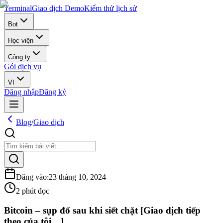
Terminal
Giao dịch Demo
Kiểm thử lịch sử
Bot
Học viện
Công ty
Gói dịch vụ
VI
Đăng nhập
Đăng ký
Blog
/
Giao dịch
Đăng vào
:
23 tháng 10, 2024
2 phút đọc
Bitcoin – sụp đổ sau khi siết chặt [Giao dịch tiếp
theo của tôi…]