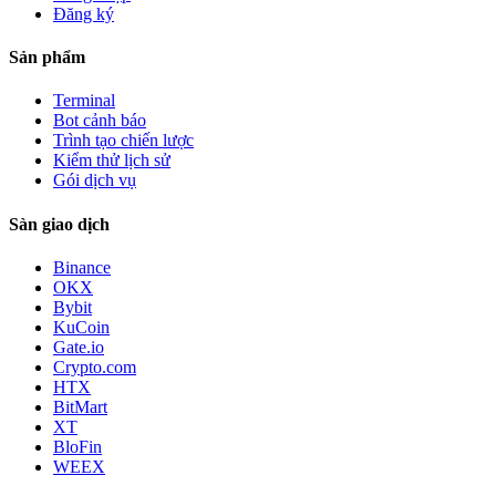
Đăng ký
Sản phẩm
Terminal
Bot cảnh báo
Trình tạo chiến lược
Kiểm thử lịch sử
Gói dịch vụ
Sàn giao dịch
Binance
OKX
Bybit
KuCoin
Gate.io
Crypto.com
HTX
BitMart
XT
BloFin
WEEX