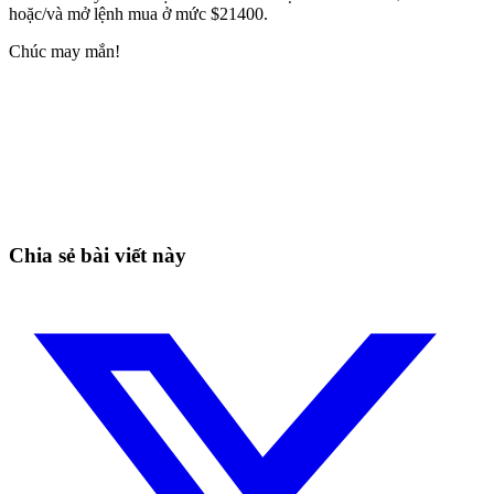
hoặc/và mở lệnh mua ở mức $21400.
Chúc may mắn!
Bắt đầu giao dịch trên Skyrexio ngay hôm
nay
Bắt những nhịp mà canh tay dễ bỏ lỡ.
Bắt đầu miễn phí
Chia sẻ bài viết này