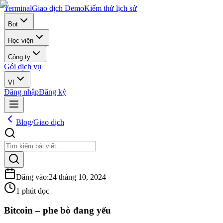
Terminal
Giao dịch Demo
Kiểm thử lịch sử
Bot
Học viện
Công ty
Gói dịch vụ
VI
Đăng nhập
Đăng ký
Blog
/
Giao dịch
Đăng vào
:
24 tháng 10, 2024
1 phút đọc
Bitcoin – phe bò đang yếu