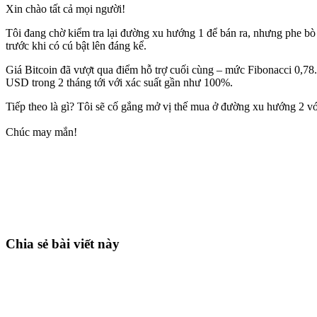
Xin chào tất cả mọi người!
Tôi đang chờ kiểm tra lại đường xu hướng 1 để bán ra, nhưng phe bò
trước khi có cú bật lên đáng kể.
Giá Bitcoin đã vượt qua điểm hỗ trợ cuối cùng – mức Fibonacci 0,78
USD trong 2 tháng tới với xác suất gần như 100%.
Tiếp theo là gì? Tôi sẽ cố gắng mở vị thế mua ở đường xu hướng 2 v
Chúc may mắn!
Bắt đầu giao dịch trên Skyrexio ngay hôm
Nắm bắt cơ hội mà nhà giao dịch thủ công không thể
Bắt đầu miễn phí
Chia sẻ bài viết này