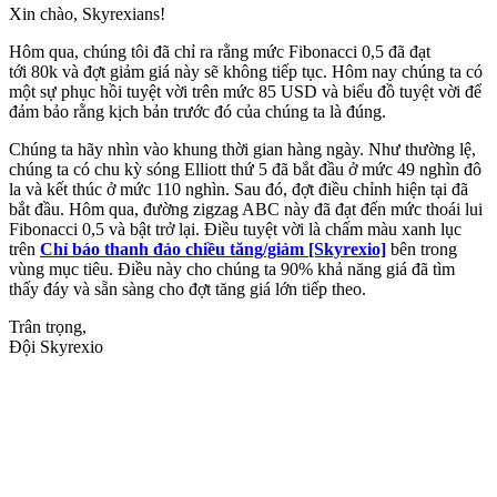
Xin chào, Skyrexians!
Hôm qua, chúng tôi đã chỉ ra rằng mức Fibonacci 0,5 đã đạt
tới 80k và đợt giảm giá này sẽ không tiếp tục. Hôm nay chúng ta có
một sự phục hồi tuyệt vời trên mức 85 USD và biểu đồ tuyệt vời để
đảm bảo rằng kịch bản trước đó của chúng ta là đúng.
Chúng ta hãy nhìn vào khung thời gian hàng ngày. Như thường lệ,
chúng ta có chu kỳ sóng Elliott thứ 5 đã bắt đầu ở mức 49 nghìn đô
la và kết thúc ở mức 110 nghìn. Sau đó, đợt điều chỉnh hiện tại đã
bắt đầu. Hôm qua, đường zigzag ABC này đã đạt đến mức thoái lui
Fibonacci 0,5 và bật trở lại. Điều tuyệt vời là chấm màu xanh lục
trên
Chỉ báo thanh đảo chiều tăng/giảm [Skyrexio]
bên trong
vùng mục tiêu. Điều này cho chúng ta 90% khả năng giá đã tìm
thấy đáy và sẵn sàng cho đợt tăng giá lớn tiếp theo.
Trân trọng,
Đội Skyrexio
Bắt đầu giao dịch trên Skyrexio ngay hôm
nay
Bắt những nhịp mà canh tay dễ bỏ lỡ.