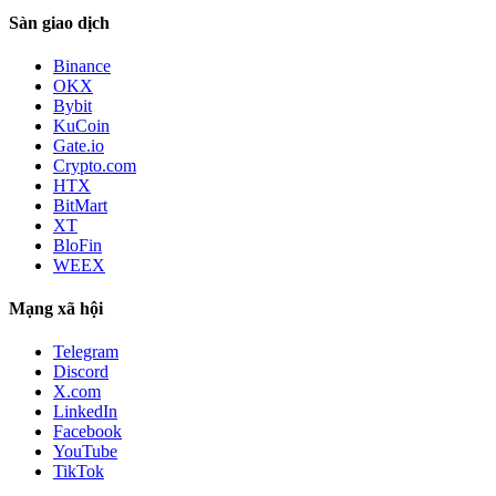
Sàn giao dịch
Binance
OKX
Bybit
KuCoin
Gate.io
Crypto.com
HTX
BitMart
XT
BloFin
WEEX
Mạng xã hội
Telegram
Discord
X.com
LinkedIn
Facebook
YouTube
TikTok