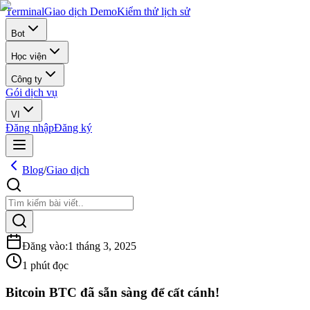
Terminal
Giao dịch Demo
Kiểm thử lịch sử
Bot
Học viện
Công ty
Gói dịch vụ
VI
Đăng nhập
Đăng ký
Blog
/
Giao dịch
Đăng vào
:
1 tháng 3, 2025
1 phút đọc
Bitcoin BTC đã sẵn sàng để cất cánh!