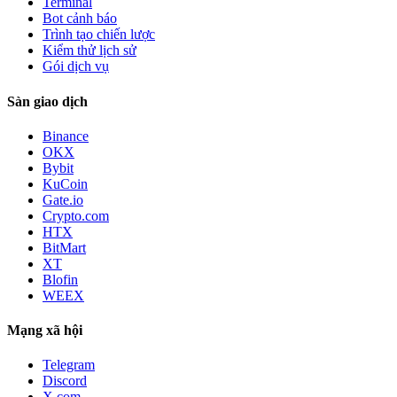
Terminal
Bot cảnh báo
Trình tạo chiến lược
Kiểm thử lịch sử
Gói dịch vụ
Sàn giao dịch
Binance
OKX
Bybit
KuCoin
Gate.io
Crypto.com
HTX
BitMart
XT
Blofin
WEEX
Mạng xã hội
Telegram
Discord
X.com