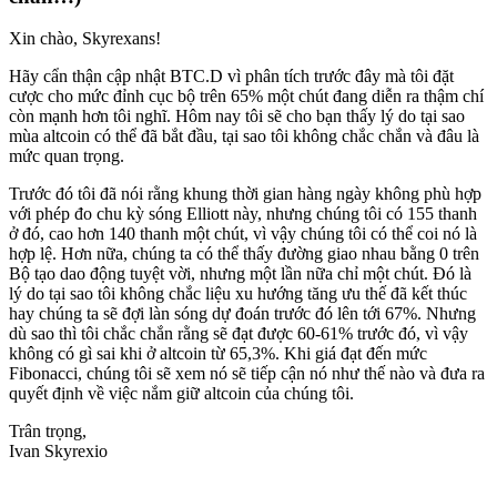
Xin chào, Skyrexans!
Hãy cẩn thận cập nhật BTC.D vì phân tích trước đây mà tôi đặt
cược cho mức đỉnh cục bộ trên 65% một chút đang diễn ra thậm chí
còn mạnh hơn tôi nghĩ. Hôm nay tôi sẽ cho bạn thấy lý do tại sao
mùa altcoin có thể đã bắt đầu, tại sao tôi không chắc chắn và đâu là
mức quan trọng.
Trước đó tôi đã nói rằng khung thời gian hàng ngày không phù hợp
với phép đo chu kỳ sóng Elliott này, nhưng chúng tôi có 155 thanh
ở đó, cao hơn 140 thanh một chút, vì vậy chúng tôi có thể coi nó là
hợp lệ. Hơn nữa, chúng ta có thể thấy đường giao nhau bằng 0 trên
Bộ tạo dao động tuyệt vời, nhưng một lần nữa chỉ một chút. Đó là
lý do tại sao tôi không chắc liệu xu hướng tăng ưu thế đã kết thúc
hay chúng ta sẽ đợi làn sóng dự đoán trước đó lên tới 67%. Nhưng
dù sao thì tôi chắc chắn rằng sẽ đạt được 60-61% trước đó, vì vậy
không có gì sai khi ở altcoin từ 65,3%. Khi giá đạt đến mức
Fibonacci, chúng tôi sẽ xem nó sẽ tiếp cận nó như thế nào và đưa ra
quyết định về việc nắm giữ altcoin của chúng tôi.
Trân trọng,
Ivan Skyrexio