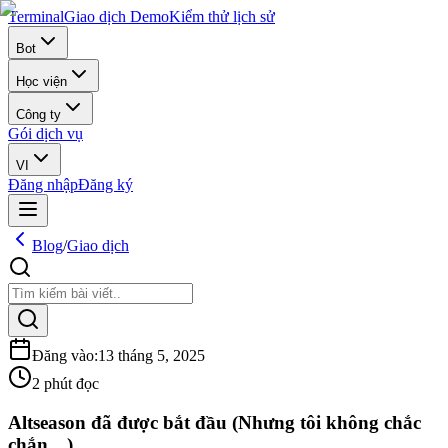
Terminal
Giao dịch Demo
Kiểm thử lịch sử
Bot
Học viện
Công ty
Gói dịch vụ
VI
Đăng nhập
Đăng ký
Blog
/
Giao dịch
Đăng vào
:
13 tháng 5, 2025
2 phút đọc
Altseason đã được bắt đầu (Nhưng tôi không chắc
chắn…)