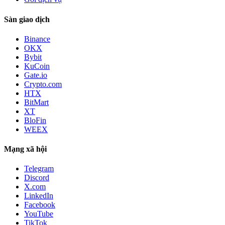
Sàn giao dịch
Binance
OKX
Bybit
KuCoin
Gate.io
Crypto.com
HTX
BitMart
XT
BloFin
WEEX
Mạng xã hội
Telegram
Discord
X.com
LinkedIn
Facebook
YouTube
TikTok