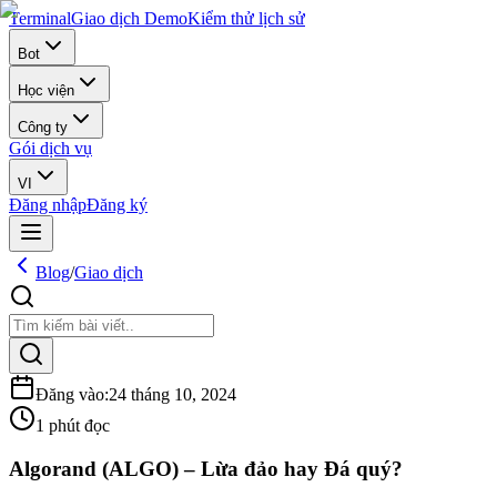
Terminal
Giao dịch Demo
Kiểm thử lịch sử
Bot
Học viện
Công ty
Gói dịch vụ
VI
Đăng nhập
Đăng ký
Blog
/
Giao dịch
Đăng vào
:
24 tháng 10, 2024
1 phút đọc
Algorand (ALGO) – Lừa đảo hay Đá quý?