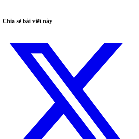
Bắt những nhịp mà canh tay dễ bỏ lỡ.
Bắt đầu miễn phí
Chia sẻ bài viết này