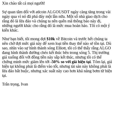
Xin chào tất cả mọi người!
Sự quan tâm đối với atlcoin ALGOUSDT ngày càng tăng trong vài
ngày qua vì nó đã phá đáy một lần nữa. Một số nhà giao dịch cho
rằng đó là lừa đảo và chúng ta nên quên mã thông báo này đi,
những người khác cho rằng đó là mức mua hoàn hảo. Tôi có một ý
kiến ​​khác.
Như bạn biết, tôi mong đợi
$10k
về Bitcoin và trước hết chúng ta
nên chờ đợi mức giá này để xem loại tiền thay thế nào sẽ tồn tại. Dù
sao, nhìn vào sự hình thành sóng Elliott, tôi có thể thấy rằng ALGO
đang hình thành đường chéo kết thúc bên trong sóng 5. Thị trường
giá xuống đối với đồng tiền này sắp kết thúc, nhưng tôi có thể
chứng minh mức giảm lên tới
-50% so với giá hiện tại
. Tóm lại, giá
hiện tại không phải là điểm vào tốt, nhưng tài sản này không phải là
lừa đảo bắt buộc, nhưng xác suất này cao hơn khả năng bơm từ hiện
tại.
Trân trọng, Ivan
Bắt đầu giao dịch trên Skyrexio ngay hôm
nay