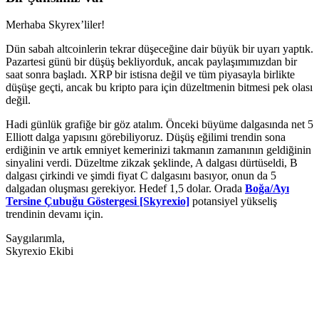
Merhaba Skyrex’liler!
Dün sabah altcoinlerin tekrar düşeceğine dair büyük bir uyarı yaptık.
Pazartesi günü bir düşüş bekliyorduk, ancak paylaşımımızdan bir
saat sonra başladı. XRP bir istisna değil ve tüm piyasayla birlikte
düşüşe geçti, ancak bu kripto para için düzeltmenin bitmesi pek olası
değil.
Hadi günlük grafiğe bir göz atalım. Önceki büyüme dalgasında net 5
Elliott dalga yapısını görebiliyoruz. Düşüş eğilimi trendin sona
erdiğinin ve artık emniyet kemerinizi takmanın zamanının geldiğinin
sinyalini verdi. Düzeltme zikzak şeklinde, A dalgası dürtüseldi, B
dalgası çirkindi ve şimdi fiyat C dalgasını basıyor, onun da 5
dalgadan oluşması gerekiyor. Hedef 1,5 dolar. Orada
Boğa/Ayı
Tersine Çubuğu Göstergesi [Skyrexio]
potansiyel yükseliş
trendinin devamı için.
Saygılarımla,
Skyrexio Ekibi
Skyrexio'da bugün işlem yapmaya
başlayın