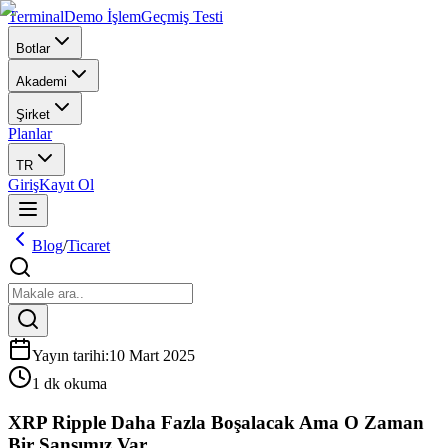
Terminal
Demo İşlem
Geçmiş Testi
Botlar
Akademi
Şirket
Planlar
TR
Giriş
Kayıt Ol
Blog
/
Ticaret
Yayın tarihi
:
10 Mart 2025
1 dk okuma
XRP Ripple Daha Fazla Boşalacak Ama O Zaman
Bir Şansımız Var