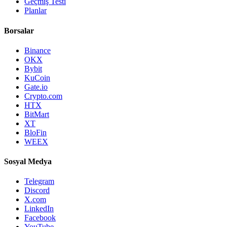
Geçmiş Testi
Planlar
Borsalar
Binance
OKX
Bybit
KuCoin
Gate.io
Crypto.com
HTX
BitMart
XT
BloFin
WEEX
Sosyal Medya
Telegram
Discord
X.com
LinkedIn
Facebook
YouTube