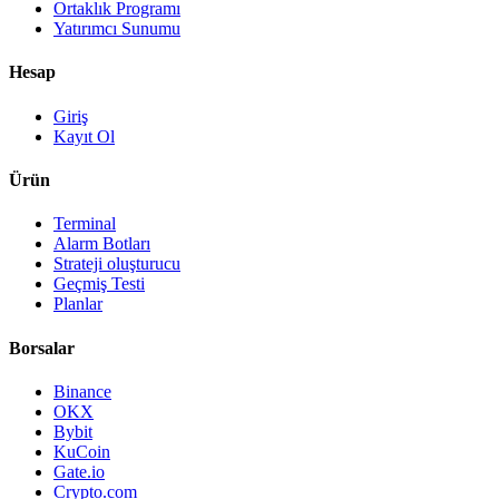
Ortaklık Programı
Yatırımcı Sunumu
Hesap
Giriş
Kayıt Ol
Ürün
Terminal
Alarm Botları
Strateji oluşturucu
Geçmiş Testi
Planlar
Borsalar
Binance
OKX
Bybit
KuCoin
Gate.io
Crypto.com