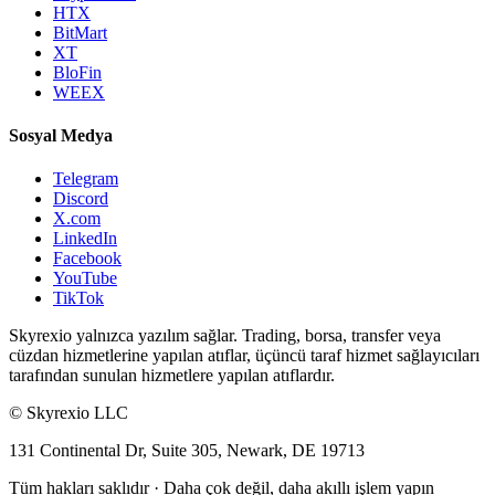
HTX
BitMart
XT
BloFin
WEEX
Sosyal Medya
Telegram
Discord
X.com
LinkedIn
Facebook
YouTube
TikTok
Skyrexio yalnızca yazılım sağlar. Trading, borsa, transfer veya
cüzdan hizmetlerine yapılan atıflar, üçüncü taraf hizmet sağlayıcıları
tarafından sunulan hizmetlere yapılan atıflardır.
©
Skyrexio LLC
131 Continental Dr, Suite 305, Newark, DE 19713
Tüm hakları saklıdır
·
Daha çok değil, daha akıllı işlem yapın