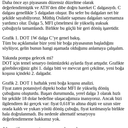
Daha önce ayı piyasasını düzensiz düzeltme olarak
değerlendirmiştik ve ATH’den dibe doğru hareket C dalgasıydı. C
dalgası genellikle 5 dalgadan oluşur. Bu sefer bu dalgaları net bir
şekilde sayabiliyoruz. Müthiş Osilatör sapması dalgaları saymamıza
yardımcı olur. Dalga 5, MFI çömelmesi ile yükseliş ıraksak
çubuğuyla tamamlandı. Birlikte bu güçlü bir geri dönüş işaretidir.
Grafik 1. DOT 1W dalga C’ye genel bakış.
Tüm bu açıklamalar bize yeni bir boğa piyasasının başladığını
söylüyor, gelin bunun hangi aşamada olduğunu anlamaya çalışalım.
Yakında pompa gelecek mi?
DOT için temel senaryo önümüzdeki aylarda fiyat artışıdır. Grafikte
görebileceğiniz gibi 1. dalga bitti ve mevcut geri çekilme, yeni boğa
koşusu içindeki 2. dalgadır.
Grafik 2. DOT 1 haftalık yeni boğa koşusu analizi.
Fiyat zaten potansiyel dipteki bodur MFI ile yükseliş dönüş
çubuğunu oluşturdu. Başarı durumunda, yerel dalga 3 olarak hızlı
bir şekilde 18 dolar hedefine ulaşacağımıza inanıyoruz. Ancak bizi
ilgilendiren iki gerçek var: fiyat 0,618’in altına düştü ve uzun süre
orada kaldı ve yukarı yönlü dönüş çubuğu, fiyat kırılmasıyla birlikte
hala doğrulanmadı. Bu nedenle alternatif senaryoyu
değerlendirmeme hakkımız yok.