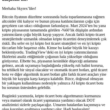
Merhaba Skyrex’liler!
Bitcoin fiyatının düzeltme sonrasında hızla toparlanmasına rağmen
altcoinler ölü kalıyor ve bunun piyasa katılımcılarının çoğu için
gerçekten can sıkıcı olduğunun farkındayız. Mart 2024’ten bu yana
kripto piyasasının tamamında görülen -%60’lık düşüşün ardından
yatırımcıların çoğu büyük kayıp yaşıyor. Ancak farklı kripto ticaret
stratejilerinde uzmanlık olmadan kripto ticaretini deneyimlemek çok
riskli. Bu sefer en iyi kripto bot ticaret stratejileri ve en iyi kripto
tüccarları bile başarısız oldu. Kimse bu kadar büyük bir kazayı
beklemiyordu. TradingView’deki en iyi kripto yatırımcılarının
fikirlerini analiz ettiğimizde çoğunun hala yükselişte olduğunu
görüyoruz. Elbette bu, piyasanın kesinlikle düşeceği anlamına
gelmez, ancak sıçramaya başladığında yükseliş ruh halini korursa,
bu tehlikeli bir sinyal olacaktır ve otomatik ticaret botları, grid ticaret
botu ve diğer algoritmik ticaret botları gibi farklı ticaret araçları yine
büyük bir kayıpla karşı karşıya kalabilir. Bizce, doğrusal olmayan
bir yaklaşım kullanılması nedeniyle yalnızca AI kripto ticaret botu
bu sorunun üstesinden gelebilir.
Bugünkü yazımızda, kripto ticaret botu algoritmanızı kurmanıza
veya manuel olarak ticaret yapmanıza yardımcı olacak DOT
analizimizi sizlerle paylaşacağız. Umarım hatalardan kaçınmaya ve
olası kayıpları azaltmaya yardımcı olur. Hadi başlayalım!