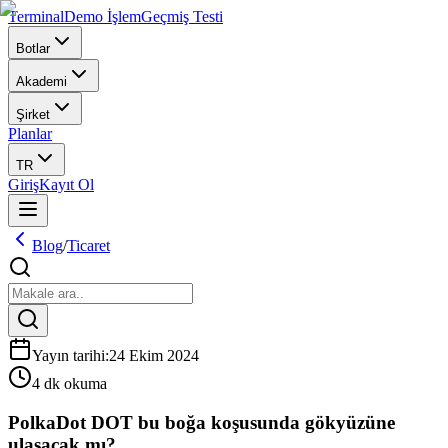
Terminal
Demo İşlem
Geçmiş Testi
Botlar
Akademi
Şirket
Planlar
TR
Giriş
Kayıt Ol
Blog
/
Ticaret
Yayın tarihi
:
24 Ekim 2024
4 dk okuma
PolkaDot DOT bu boğa koşusunda gökyüzüne
ulaşacak mı?