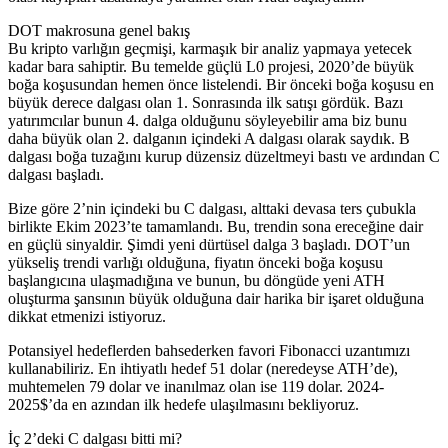
DOT makrosuna genel bakış
Bu kripto varlığın geçmişi, karmaşık bir analiz yapmaya yetecek
kadar bara sahiptir. Bu temelde güçlü L0 projesi, 2020’de büyük
boğa koşusundan hemen önce listelendi. Bir önceki boğa koşusu en
büyük derece dalgası olan 1. Sonrasında ilk satışı gördük. Bazı
yatırımcılar bunun 4. dalga olduğunu söyleyebilir ama biz bunu
daha büyük olan 2. dalganın içindeki A dalgası olarak saydık. B
dalgası boğa tuzağını kurup düzensiz düzeltmeyi bastı ve ardından C
dalgası başladı.
Bize göre 2’nin içindeki bu C dalgası, alttaki devasa ters çubukla
birlikte Ekim 2023’te tamamlandı. Bu, trendin sona ereceğine dair
en güçlü sinyaldir. Şimdi yeni dürtüsel dalga 3 başladı. DOT’un
yükseliş trendi varlığı olduğuna, fiyatın önceki boğa koşusu
başlangıcına ulaşmadığına ve bunun, bu döngüde yeni ATH
oluşturma şansının büyük olduğuna dair harika bir işaret olduğuna
dikkat etmenizi istiyoruz.
Potansiyel hedeflerden bahsederken favori Fibonacci uzantımızı
kullanabiliriz. En ihtiyatlı hedef 51 dolar (neredeyse ATH’de),
muhtemelen 79 dolar ve inanılmaz olan ise 119 dolar. 2024-
2025$’da en azından ilk hedefe ulaşılmasını bekliyoruz.
İç 2’deki C dalgası bitti mi?