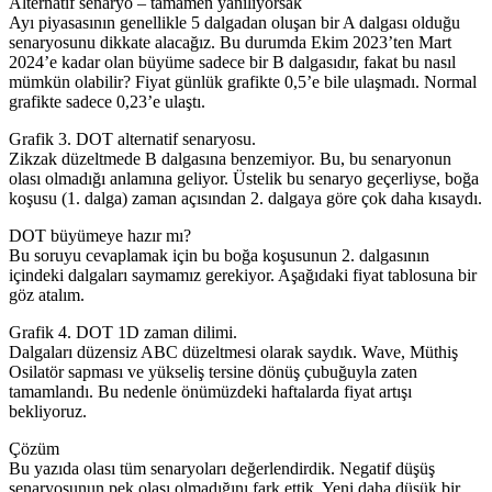
Alternatif senaryo – tamamen yanılıyorsak
Ayı piyasasının genellikle 5 dalgadan oluşan bir A dalgası olduğu
senaryosunu dikkate alacağız. Bu durumda Ekim 2023’ten Mart
2024’e kadar olan büyüme sadece bir B dalgasıdır, fakat bu nasıl
mümkün olabilir? Fiyat günlük grafikte 0,5’e bile ulaşmadı. Normal
grafikte sadece 0,23’e ulaştı.
Grafik 3. DOT alternatif senaryosu.
Zikzak düzeltmede B dalgasına benzemiyor. Bu, bu senaryonun
olası olmadığı anlamına geliyor. Üstelik bu senaryo geçerliyse, boğa
koşusu (1. dalga) zaman açısından 2. dalgaya göre çok daha kısaydı.
DOT büyümeye hazır mı?
Bu soruyu cevaplamak için bu boğa koşusunun 2. dalgasının
içindeki dalgaları saymamız gerekiyor. Aşağıdaki fiyat tablosuna bir
göz atalım.
Grafik 4. DOT 1D zaman dilimi.
Dalgaları düzensiz ABC düzeltmesi olarak saydık. Wave, Müthiş
Osilatör sapması ve yükseliş tersine dönüş çubuğuyla zaten
tamamlandı. Bu nedenle önümüzdeki haftalarda fiyat artışı
bekliyoruz.
Çözüm
Bu yazıda olası tüm senaryoları değerlendirdik. Negatif düşüş
senaryosunun pek olası olmadığını fark ettik. Yeni daha düşük bir