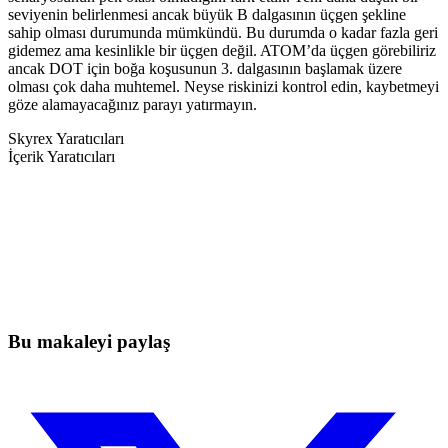
seviyenin belirlenmesi ancak büyük B dalgasının üçgen şekline
sahip olması durumunda mümkündü. Bu durumda o kadar fazla geri
gidemez ama kesinlikle bir üçgen değil. ATOM’da üçgen görebiliriz
ancak DOT için boğa koşusunun 3. dalgasının başlamak üzere
olması çok daha muhtemel. Neyse riskinizi kontrol edin, kaybetmeyi
göze alamayacağınız parayı yatırmayın.
Skyrex Yaratıcıları
İçerik Yaratıcıları
Skyrexio'da bugün işlem yapmaya
başlayın
Elle takip ederken kaçan hareketleri yakalayın.
Ücretsiz başla
Bu makaleyi paylaş