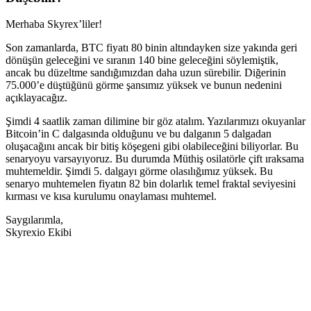
Merhaba Skyrex’liler!
Son zamanlarda, BTC fiyatı 80 binin altındayken size yakında geri
dönüşün geleceğini ve sıranın 140 bine geleceğini söylemiştik,
ancak bu düzeltme sandığımızdan daha uzun sürebilir. Diğerinin
75.000’e düştüğünü görme şansımız yüksek ve bunun nedenini
açıklayacağız.
Şimdi 4 saatlik zaman dilimine bir göz atalım. Yazılarımızı okuyanlar
Bitcoin’in C dalgasında olduğunu ve bu dalganın 5 dalgadan
oluşacağını ancak bir bitiş köşegeni gibi olabileceğini biliyorlar. Bu
senaryoyu varsayıyoruz. Bu durumda Müthiş osilatörle çift ıraksama
muhtemeldir. Şimdi 5. dalgayı görme olasılığımız yüksek. Bu
senaryo muhtemelen fiyatın 82 bin dolarlık temel fraktal seviyesini
kırması ve kısa kurulumu onaylaması muhtemel.
Saygılarımla,
Skyrexio Ekibi
Skyrexio'da bugün işlem yapmaya
başlayın