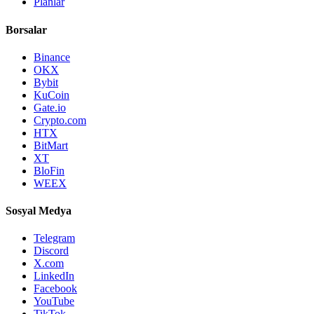
Planlar
Borsalar
Binance
OKX
Bybit
KuCoin
Gate.io
Crypto.com
HTX
BitMart
XT
BloFin
WEEX
Sosyal Medya
Telegram
Discord
X.com
LinkedIn
Facebook
YouTube
TikTok