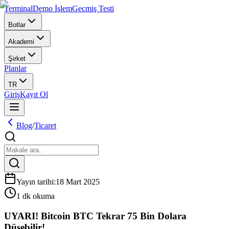
Terminal
Demo İşlem
Geçmiş Testi
Botlar
Akademi
Şirket
Planlar
TR
Giriş
Kayıt Ol
Blog
/
Ticaret
Yayın tarihi
:
18 Mart 2025
1 dk okuma
UYARI! Bitcoin BTC Tekrar 75 Bin Dolara
Düşebilir!