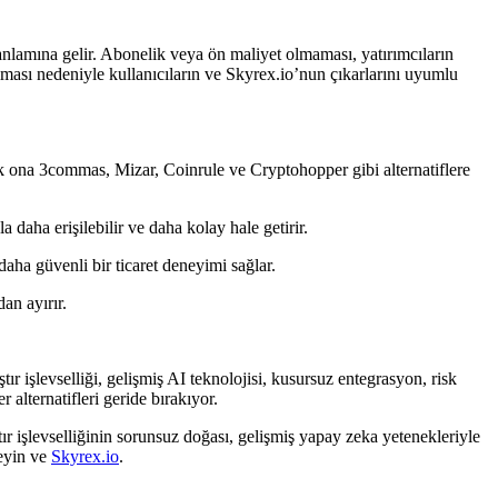
 anlamına gelir. Abonelik veya ön maliyet olmaması, yatırımcıların
olması nedeniyle kullanıcıların ve Skyrex.io’nun çıkarlarını uyumlu
k ona 3commas, Mizar, Coinrule ve Cryptohopper gibi alternatiflere
daha erişilebilir ve daha kolay hale getirir.
aha güvenli bir ticaret deneyimi sağlar.
an ayırır.
ır işlevselliği, gelişmiş AI teknolojisi, kusursuz entegrasyon, risk
alternatifleri geride bırakıyor.
tır işlevselliğinin sorunsuz doğası, gelişmiş yapay zeka yetenekleriyle
seyin ve
Skyrex.io
.