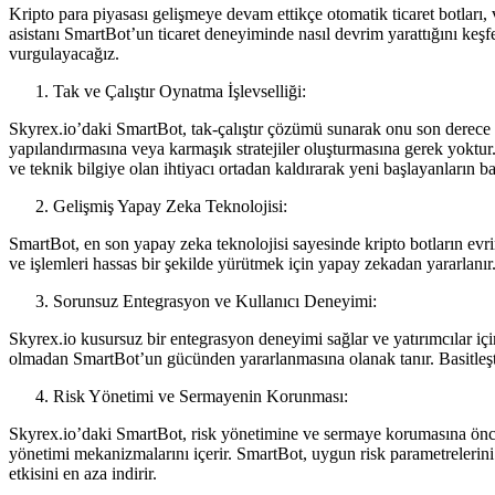
Kripto para piyasası gelişmeye devam ettikçe otomatik ticaret botları, 
asistanı SmartBot’un ticaret deneyiminde nasıl devrim yarattığını keş
vurgulayacağız.
Tak ve Çalıştır Oynatma İşlevselliği:
Skyrex.io’daki SmartBot, tak-çalıştır çözümü sunarak onu son derece kul
yapılandırmasına veya karmaşık stratejiler oluşturmasına gerek yoktur
ve teknik bilgiye olan ihtiyacı ortadan kaldırarak yeni başlayanların ba
Gelişmiş Yapay Zeka Teknolojisi:
SmartBot, en son yapay zeka teknolojisi sayesinde kripto botların evrim
ve işlemleri hassas bir şekilde yürütmek için yapay zekadan yararlanı
Sorunsuz Entegrasyon ve Kullanıcı Deneyimi:
Skyrex.io kusursuz bir entegrasyon deneyimi sağlar ve yatırımcılar içi
olmadan SmartBot’un gücünden yararlanmasına olanak tanır. Basitleştiri
Risk Yönetimi ve Sermayenin Korunması:
Skyrex.io’daki SmartBot, risk yönetimine ve sermaye korumasına öncel
yönetimi mekanizmalarını içerir. SmartBot, uygun risk parametrelerin
etkisini en aza indirir.