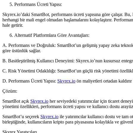
Performans Ücreti Yapısı:
Skyrex.io’daki SmartBot, performans ücreti yapısına göre çalışır. Bu, 
herhangi bir mali engel olmadan başlamalarını kolaylaştırır. Performans
hale getirir.
Alternatif Platformlara Göre Avantajları:
A. Performans ve Doğruluk: SmartBot’un gelişmiş yapay zeka teknoloji
göre üstünlük sağlar.
B. Basitleştirilmiş Kullanıcı Deneyimi: Skyrex.io’nun kusursuz entegra
C. Risk Yönetimi Odaklılığı: SmartBot’un güçlü risk yönetimi özellikle
D. Performans Ücreti Yapısı:
Skyrex.io
ön maliyetleri ortadan kaldırır
Çözüm:
SmartBot açık
Skyrex.io
her seviyedeki yatırımcılar için ticaret deneyi
yönetimi özellikleri, performans ücreti yapısı ve kullanıcı dostu aray
SmartBot’u seçerek
Skyrex.io
ile yatırımcılar kullanıcı dostu ve tam 
birleştiğinde, kullanıcıların kripto para piyasasına kolaylıkla ve güve
Skyrex Yaratıcıları