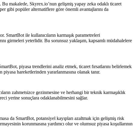
ldi. Bu makalede, Skyrex.io’nun gelişmiş yapay zeka odaklı ticaret
 gibi popüler alternatiflere göre önemli avantajlarını da
yor. SmartBot ile kullanıcıların karmaşık parametreleri
rını girmeleri yeterlidir. Bu sorunsuz yaklaşım, kapsamlı müdahalelere
rtBot, piyasa trendlerini analiz etmek, ticaret fırsatlarını belirlemek
n piyasa hareketlerinden yararlanmasına olanak tanır.
ıcıların zahmetsizce gezinmesine ve herhangi bir teknik karmaşıklık
reci yerine sonuçlara odaklanabilmesini sağlar.
asa da SmartBot, potansiyel kayıpları azaltmak için gelişmiş risk
sermayesinin korunmasına yardımcı olur ve olumsuz piyasa koşullarının