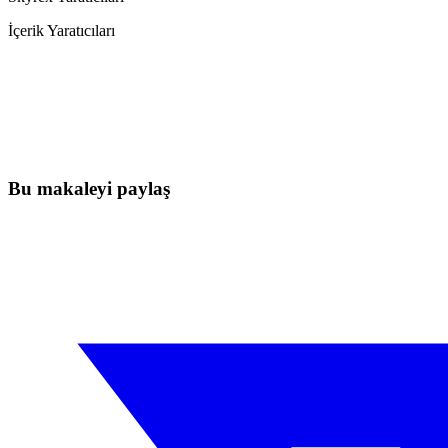
İçerik Yaratıcıları
Skyrexio'da bugün işlem yapmaya başlayı
Elle takip ederken kaçan hareketleri yakalayın.
Ücretsiz başla
Bu makaleyi paylaş