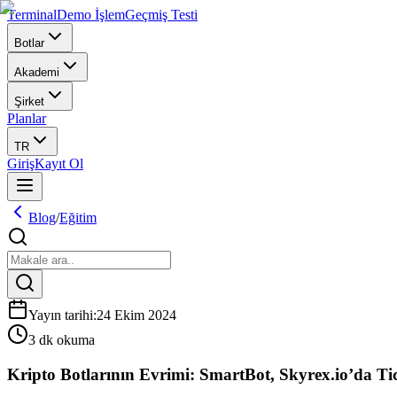
Terminal
Demo İşlem
Geçmiş Testi
Botlar
Akademi
Şirket
Planlar
TR
Giriş
Kayıt Ol
Blog
/
Eğitim
Yayın tarihi
:
24 Ekim 2024
3 dk okuma
Kripto Botlarının Evrimi: SmartBot, Skyrex.io’da Ti