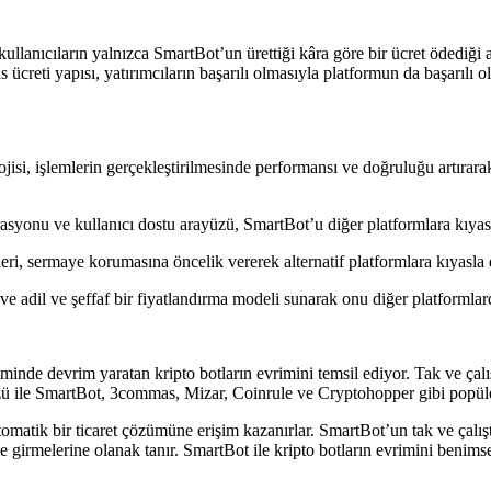
kullanıcıların yalnızca SmartBot’un ürettiği kâra göre bir ücret ödediği
 ücreti yapısı, yatırımcıların başarılı olmasıyla platformun da başarılı 
si, işlemlerin gerçekleştirilmesinde performansı ve doğruluğu artırara
syonu ve kullanıcı dostu arayüzü, SmartBot’u diğer platformlara kıyasla 
ri, sermaye korumasına öncelik vererek alternatif platformlara kıyasla d
 ve adil ve şeffaf bir fiyatlandırma modeli sunarak onu diğer platformlard
minde devrim yaratan kripto botların evrimini temsil ediyor. Tak ve çalışt
üzü ile SmartBot, 3commas, Mizar, Coinrule ve Cryptohopper gibi popüler 
otomatik bir ticaret çözümüne erişim kazanırlar. SmartBot’un tak ve çalış
nle girmelerine olanak tanır. SmartBot ile kripto botların evrimini benim