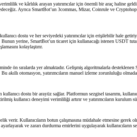
verimlilik ve kârlılık arayan yatırımcılar için önemli bir araç haline ge
fedeceğiz. Ayrıca SmartBot’un 3commas, Mizar, Coinrule ve Cryptohopper
lanıcı dostu ve her seviyedeki yatırımcılar için erişilebilir hale getiri
. Bunun yerine, SmartBot’un ticaret için kullanacağı istenen USDT tuta
şlamasını kolaylaştırır.
inde ön sıralarda yer almaktadır. Gelişmiş algoritmalarla desteklenen Sma
r. Bu akıllı otomasyon, yatırımcıların manuel izleme zorunluluğu olmada
n kullanıcı dostu bir arayüz sağlar. Platformun sezgisel tasarımı, kullan
lmiş kullanıcı deneyimi verimliliği artırır ve yatırımcıların kurulum sü
ik verir. Kullanıcıların botun çalışmasına müdahale etmesine gerek olm
i ayarlayarak ve zararı durdurma emirlerini uygulayarak kullanıcıların 