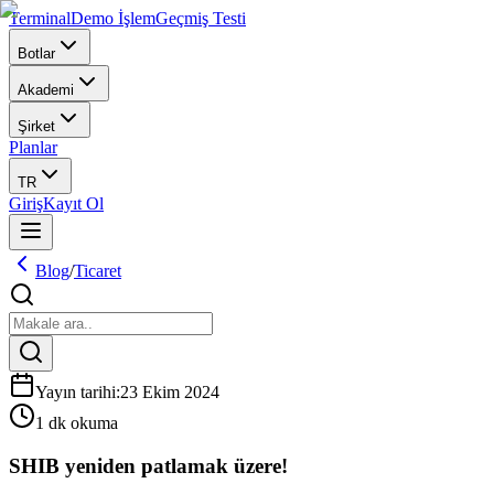
Terminal
Demo İşlem
Geçmiş Testi
Botlar
Akademi
Şirket
Planlar
TR
Giriş
Kayıt Ol
Blog
/
Ticaret
Yayın tarihi
:
23 Ekim 2024
1 dk okuma
SHIB yeniden patlamak üzere!