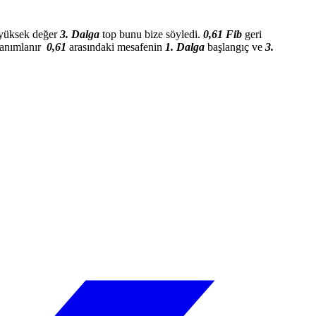
yüksek değer
3. Dalga
top bunu bize söyledi.
0,61 Fib
geri
tanımlanır
0,61
arasındaki mesafenin
1. Dalga
başlangıç ​​ve
3.