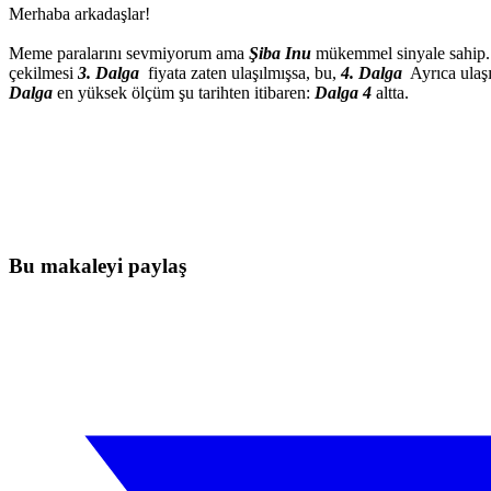
Merhaba arkadaşlar!
Meme paralarını sevmiyorum ama
Şiba Inu
mükemmel sinyale sahip.
çekilmesi
3. Dalga
fiyata zaten ulaşılmışsa, bu,
4. Dalga
Ayrıca ulaşı
Dalga
en yüksek ölçüm şu tarihten itibaren:
Dalga 4
altta.
Bugün Skyrexio'da Trading'e Başlayın
Manuel yatırımcıların yakalayamayacağı fırsatları yakalayın
Ücretsiz başla
Bu makaleyi paylaş