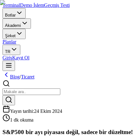
Terminal
Demo İşlem
Geçmiş Testi
Botlar
Akademi
Şirket
Planlar
TR
Giriş
Kayıt Ol
Blog
/
Ticaret
Yayın tarihi
:
24 Ekim 2024
1 dk okuma
S&P500 bir ayı piyasası değil, sadece bir düzeltme!