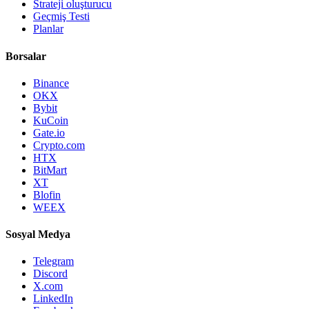
Strateji oluşturucu
Geçmiş Testi
Planlar
Borsalar
Binance
OKX
Bybit
KuCoin
Gate.io
Crypto.com
HTX
BitMart
XT
Blofin
WEEX
Sosyal Medya
Telegram
Discord
X.com
LinkedIn