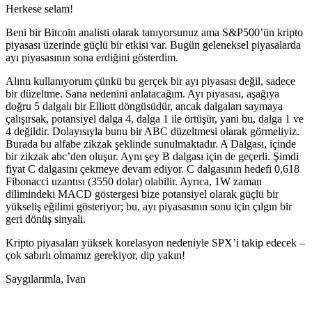
Herkese selam!
Beni bir Bitcoin analisti olarak tanıyorsunuz ama S&P500’ün kripto
piyasası üzerinde güçlü bir etkisi var. Bugün geleneksel piyasalarda
ayı piyasasının sona erdiğini gösterdim.
Alıntı kullanıyorum çünkü bu gerçek bir ayı piyasası değil, sadece
bir düzeltme. Sana nedenini anlatacağım. Ayı piyasası, aşağıya
doğru 5 dalgalı bir Elliott döngüsüdür, ancak dalgaları saymaya
çalışırsak, potansiyel dalga 4, dalga 1 ile örtüşür, yani bu, dalga 1 ve
4 değildir. Dolayısıyla bunu bir ABC düzeltmesi olarak görmeliyiz.
Burada bu alfabe zikzak şeklinde sunulmaktadır. A Dalgası, içinde
bir zikzak abc’den oluşur. Aynı şey B dalgası için de geçerli. Şimdi
fiyat C dalgasını çekmeye devam ediyor. C dalgasının hedefi 0,618
Fibonacci uzantısı (3550 dolar) olabilir. Ayrıca, 1W zaman
dilimindeki MACD göstergesi bize potansiyel olarak güçlü bir
yükseliş eğilimi gösteriyor; bu, ayı piyasasının sonu için çılgın bir
geri dönüş sinyali.
Kripto piyasaları yüksek korelasyon nedeniyle SPX’i takip edecek –
çok sabırlı olmamız gerekiyor, dip yakın!
Saygılarımla, Ivan