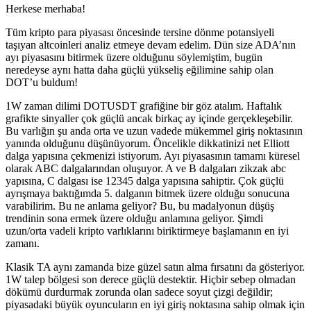
Herkese merhaba!
Tüm kripto para piyasası öncesinde tersine dönme potansiyeli
taşıyan altcoinleri analiz etmeye devam edelim. Dün size ADA’nın
ayı piyasasını bitirmek üzere olduğunu söylemiştim, bugün
neredeyse aynı hatta daha güçlü yükseliş eğilimine sahip olan
DOT’u buldum!
1W zaman dilimi DOTUSDT grafiğine bir göz atalım. Haftalık
grafikte sinyaller çok güçlü ancak birkaç ay içinde gerçekleşebilir.
Bu varlığın şu anda orta ve uzun vadede mükemmel giriş noktasının
yanında olduğunu düşünüyorum. Öncelikle dikkatinizi net Elliott
dalga yapısına çekmenizi istiyorum. Ayı piyasasının tamamı küresel
olarak ABC dalgalarından oluşuyor. A ve B dalgaları zikzak abc
yapısına, C dalgası ise 12345 dalga yapısına sahiptir. Çok güçlü
ayrışmaya baktığımda 5. dalganın bitmek üzere olduğu sonucuna
varabilirim. Bu ne anlama geliyor? Bu, bu madalyonun düşüş
trendinin sona ermek üzere olduğu anlamına geliyor. Şimdi
uzun/orta vadeli kripto varlıklarını biriktirmeye başlamanın en iyi
zamanı.
Klasik TA aynı zamanda bize güzel satın alma fırsatını da gösteriyor.
1W talep bölgesi son derece güçlü destektir. Hiçbir sebep olmadan
dökümü durdurmak zorunda olan sadece soyut çizgi değildir;
piyasadaki büyük oyuncuların en iyi giriş noktasına sahip olmak için