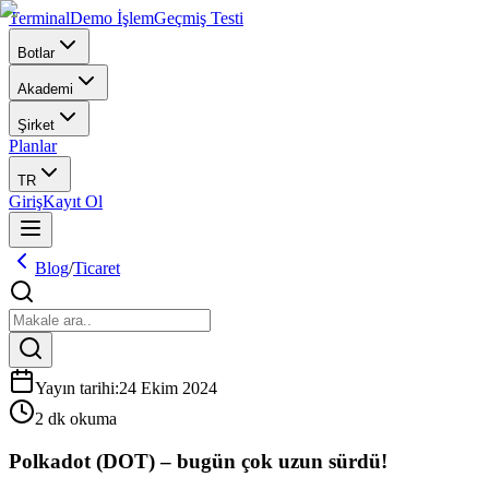
Terminal
Demo İşlem
Geçmiş Testi
Botlar
Akademi
Şirket
Planlar
TR
Giriş
Kayıt Ol
Blog
/
Ticaret
Yayın tarihi
:
24 Ekim 2024
2 dk okuma
Polkadot (DOT) – bugün çok uzun sürdü!