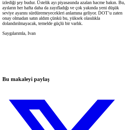
izlediği şey budur. Üstelik ayı piyasasında azalan hacme bakın. Bu,
ayıların her hafta daha da zayıfladığı ve çok yakında yeni düşük
seviye ayarını sürdüremeyecekleri anlamına geliyor. DOT’u zaten
onay olmadan satın aldım çünkü bu, yüksek olasılıkla
dolandırılmayacak, temelde güçlü bir varlık.
Saygılarımla, Ivan
Bugün Skyrexio'da Trading'e Başlayın
Manuel yatırımcıların yakalayamayacağı fırsatları yakalayın
Ücretsiz başla
Bu makaleyi paylaş