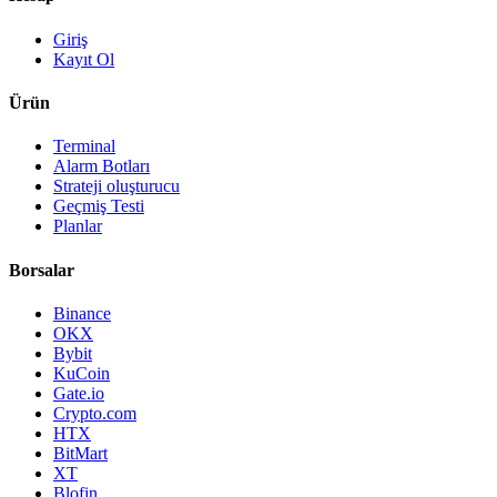
Giriş
Kayıt Ol
Ürün
Terminal
Alarm Botları
Strateji oluşturucu
Geçmiş Testi
Planlar
Borsalar
Binance
OKX
Bybit
KuCoin
Gate.io
Crypto.com
HTX
BitMart
XT
Blofin