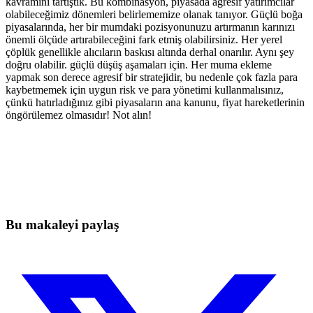
kavramını tartıştık. Bu kombinasyon, piyasada agresif yatırımcılar
olabileceğimiz dönemleri belirlememize olanak tanıyor. Güçlü boğa
piyasalarında, her bir mumdaki pozisyonunuzu artırmanın karınızı
önemli ölçüde artırabileceğini fark etmiş olabilirsiniz. Her yerel
çöplük genellikle alıcıların baskısı altında derhal onarılır. Aynı şey
doğru olabilir. güçlü düşüş aşamaları için. Her muma ekleme
yapmak son derece agresif bir stratejidir, bu nedenle çok fazla para
kaybetmemek için uygun risk ve para yönetimi kullanmalısınız,
çünkü hatırladığınız gibi piyasaların ana kanunu, fiyat hareketlerinin
öngörülemez olmasıdır! Not alın!
Bugün Skyrexio'da Trading'e Başlayın
Manuel yatırımcıların yakalayamayacağı fırsatları yakalayın
Ücretsiz başla
Bu makaleyi paylaş