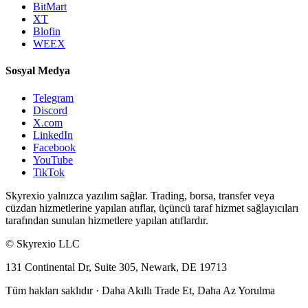
BitMart
XT
Blofin
WEEX
Sosyal Medya
Telegram
Discord
X.com
LinkedIn
Facebook
YouTube
TikTok
Skyrexio yalnızca yazılım sağlar. Trading, borsa, transfer veya
cüzdan hizmetlerine yapılan atıflar, üçüncü taraf hizmet sağlayıcıları
tarafından sunulan hizmetlere yapılan atıflardır.
©
Skyrexio LLC
131 Continental Dr, Suite 305, Newark, DE 19713
Tüm hakları saklıdır
·
Daha Akıllı Trade Et, Daha Az Yorulma