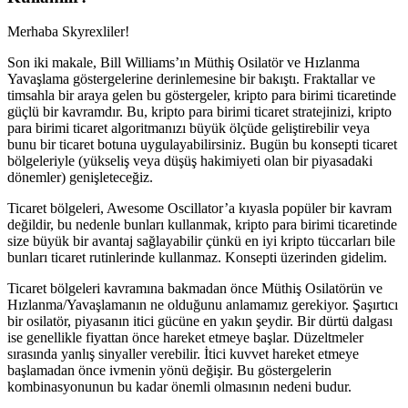
Merhaba Skyrexliler!
Son iki makale, Bill Williams’ın Müthiş Osilatör ve Hızlanma
Yavaşlama göstergelerine derinlemesine bir bakıştı. Fraktallar ve
timsahla bir araya gelen bu göstergeler, kripto para birimi ticaretinde
güçlü bir kavramdır. Bu, kripto para birimi ticaret stratejinizi, kripto
para birimi ticaret algoritmanızı büyük ölçüde geliştirebilir veya
bunu bir ticaret botuna uygulayabilirsiniz. Bugün bu konsepti ticaret
bölgeleriyle (yükseliş veya düşüş hakimiyeti olan bir piyasadaki
dönemler) genişleteceğiz.
Ticaret bölgeleri, Awesome Oscillator’a kıyasla popüler bir kavram
değildir, bu nedenle bunları kullanmak, kripto para birimi ticaretinde
size büyük bir avantaj sağlayabilir çünkü en iyi kripto tüccarları bile
bunları ticaret rutinlerinde kullanmaz. Konsepti üzerinden gidelim.
Ticaret bölgeleri kavramına bakmadan önce Müthiş Osilatörün ve
Hızlanma/Yavaşlamanın ne olduğunu anlamamız gerekiyor. Şaşırtıcı
bir osilatör, piyasanın itici gücüne en yakın şeydir. Bir dürtü dalgası
ise genellikle fiyattan önce hareket etmeye başlar. Düzeltmeler
sırasında yanlış sinyaller verebilir. İtici kuvvet hareket etmeye
başlamadan önce ivmenin yönü değişir. Bu göstergelerin
kombinasyonunun bu kadar önemli olmasının nedeni budur.