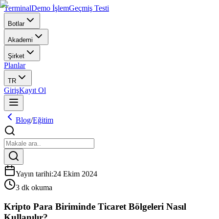
Terminal
Demo İşlem
Geçmiş Testi
Botlar
Akademi
Şirket
Planlar
TR
Giriş
Kayıt Ol
Blog
/
Eğitim
Yayın tarihi
:
24 Ekim 2024
3 dk okuma
Kripto Para Biriminde Ticaret Bölgeleri Nasıl
Kullanılır?