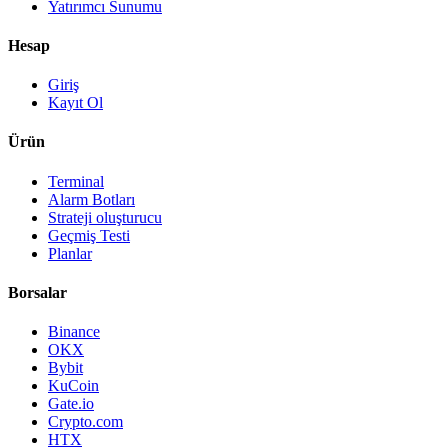
Yatırımcı Sunumu
Hesap
Giriş
Kayıt Ol
Ürün
Terminal
Alarm Botları
Strateji oluşturucu
Geçmiş Testi
Planlar
Borsalar
Binance
OKX
Bybit
KuCoin
Gate.io
Crypto.com
HTX