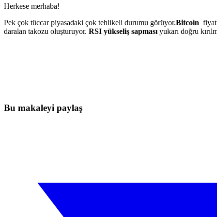
Herkese merhaba!
Pek çok tüccar piyasadaki çok tehlikeli durumu görüyor.
Bitcoin
fiya
daralan takozu oluşturuyor.
RSI yükseliş sapması
yukarı doğru kırılm
Bugün Skyrexio'da Trading'e Başlayın
Manuel yatırımcıların yakalayamayacağı fırsatları yakalayın
Ücretsiz başla
Bu makaleyi paylaş