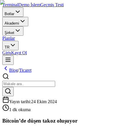
Terminal
Demo İşlem
Geçmiş Testi
Botlar
Akademi
Şirket
Planlar
TR
Giriş
Kayıt Ol
Blog
/
Ticaret
Yayın tarihi
:
24 Ekim 2024
1 dk okuma
Bitcoin’de düşen takoz oluşuyor