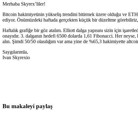
Merhaba Skyrex’liler!
Bitcoin hakimiyetinin yükseliş trendini bitirmek üzere olduğu ve ETH
ediyor. Önümüzdeki haftada gerçekten küçük bir düzeltme görebiliriz,
Haftalık grafiğe bir göz atalım. Elliott dalga yapısını sizin için işaret
onayıdır. 3. dalganın hedefi 6500 dolarda 1,61 Fibonacci. Her neyse,
alın. Şimdi 50/50 olasılığım var ama yine de %65,3 hakimiyette altcoi
Saygılarımla,
Ivan Skyrexio
Bugün Skyrexio'da Trading'e Başlayın
Manuel yatırımcıların yakalayamayacağı fırsatları yakalayın
Ücretsiz başla
Bu makaleyi paylaş