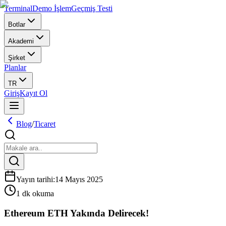
Terminal
Demo İşlem
Geçmiş Testi
Botlar
Akademi
Şirket
Planlar
TR
Giriş
Kayıt Ol
Blog
/
Ticaret
Yayın tarihi
:
14 Mayıs 2025
1 dk okuma
Ethereum ETH Yakında Delirecek!