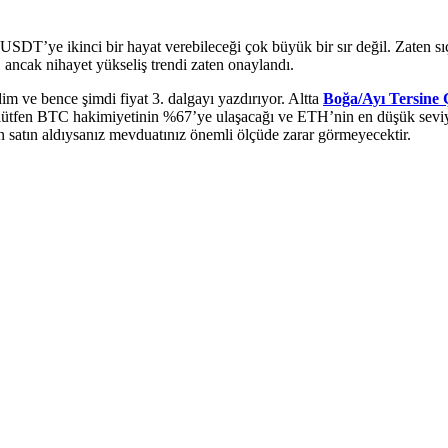
USDT’ye ikinci bir hayat verebileceği çok büyük bir sır değil. Zaten s
 ancak nihayet yükseliş trendi zaten onaylandı.
ledim ve bence şimdi fiyat 3. dalgayı yazdırıyor. Altta
Boğa/Ayı Tersine 
 lütfen BTC hakimiyetinin %67’ye ulaşacağı ve ETH’nin en düşük seviye
n satın aldıysanız mevduatınız önemli ölçüde zarar görmeyecektir.