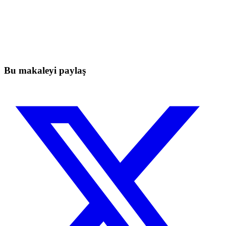
Skyrexio'da bugün işlem yapmaya
başlayın
Elle takip ederken kaçan hareketleri yakalayın.
Ücretsiz başla
Bu makaleyi paylaş