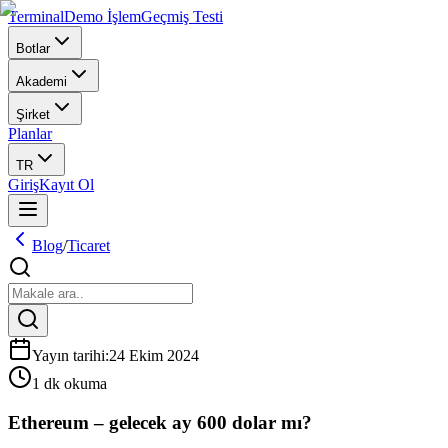
Terminal
Demo İşlem
Geçmiş Testi
Botlar
Akademi
Şirket
Planlar
TR
Giriş
Kayıt Ol
Blog
/
Ticaret
Yayın tarihi
:
24 Ekim 2024
1 dk okuma
Ethereum – gelecek ay 600 dolar mı?