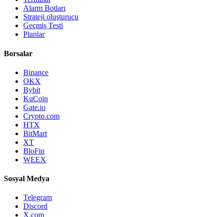
Alarm Botları
Strateji oluşturucu
Geçmiş Testi
Planlar
Borsalar
Binance
OKX
Bybit
KuCoin
Gate.io
Crypto.com
HTX
BitMart
XT
BloFin
WEEX
Sosyal Medya
Telegram
Discord
X.com