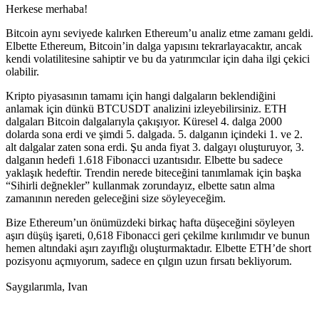
Herkese merhaba!
Bitcoin aynı seviyede kalırken Ethereum’u analiz etme zamanı geldi.
Elbette Ethereum, Bitcoin’in dalga yapısını tekrarlayacaktır, ancak
kendi volatilitesine sahiptir ve bu da yatırımcılar için daha ilgi çekici
olabilir.
Kripto piyasasının tamamı için hangi dalgaların beklendiğini
anlamak için dünkü BTCUSDT analizini izleyebilirsiniz. ETH
dalgaları Bitcoin dalgalarıyla çakışıyor. Küresel 4. dalga 2000
dolarda sona erdi ve şimdi 5. dalgada. 5. dalganın içindeki 1. ve 2.
alt dalgalar zaten sona erdi. Şu anda fiyat 3. dalgayı oluşturuyor, 3.
dalganın hedefi 1.618 Fibonacci uzantısıdır. Elbette bu sadece
yaklaşık hedeftir. Trendin nerede biteceğini tanımlamak için başka
“Sihirli değnekler” kullanmak zorundayız, elbette satın alma
zamanının nereden geleceğini size söyleyeceğim.
Bize Ethereum’un önümüzdeki birkaç hafta düşeceğini söyleyen
aşırı düşüş işareti, 0,618 Fibonacci geri çekilme kırılımıdır ve bunun
hemen altındaki aşırı zayıflığı oluşturmaktadır. Elbette ETH’de short
pozisyonu açmıyorum, sadece en çılgın uzun fırsatı bekliyorum.
Saygılarımla, Ivan