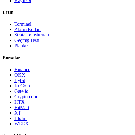
Kayıt Ol
Ürün
Terminal
Alarm Botları
Strateji oluşturucu
Geçmiş Testi
Planlar
Borsalar
Binance
OKX
Bybit
KuCoin
Gate.io
Crypto.com
HTX
BitMart
XT
Blofin
WEEX