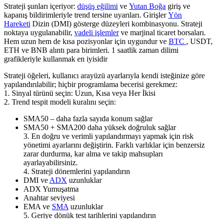
Strateji şunları içeriyor:
düşüş eğilimi
ve
Yutan Boğa
giriş ve
kapanış bildirimleriyle trend tersine uyarıları. Girişler
Yön
Hareketi
Dizin (DMI) gösterge düzeyleri kombinasyonu. Strateji
noktaya uygulanabilir,
vadeli işlemler
ve marjinal ticaret borsaları.
Hem uzun hem de kısa pozisyonlar için uygundur ve
BTC
, USDT,
ETH ve BNB alıntı para birimleri. 1 saatlik zaman dilimi
grafikleriyle kullanmak en iyisidir
Strateji öğeleri, kullanıcı arayüzü ayarlarıyla kendi isteğinize göre
yapılandırılabilir; hiçbir programlama becerisi gerekmez:
1. Sinyal türünü seçin: Uzun, Kısa veya Her İkisi
2. Trend tespit modeli kuralını seçin:
SMA50 – daha fazla sayıda konum sağlar
SMA50 + SMA200 daha yüksek doğruluk sağlar
3. En doğru ve verimli yapılandırmayı yapmak için risk
yönetimi ayarlarını değiştirin. Farklı varlıklar için benzersiz
zarar durdurma, kar alma ve takip mahsupları
ayarlayabilirsiniz.
4. Strateji dönemlerini yapılandırın
DMI ve
ADX
uzunluklar
ADX Yumuşatma
Anahtar seviyesi
EMA ve
SMA
uzunluklar
5. Geriye dönük test tarihlerini yapılandırın