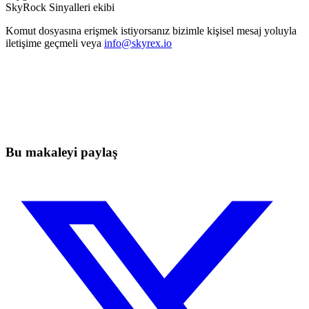
SkyRock Sinyalleri ekibi
Komut dosyasına erişmek istiyorsanız bizimle kişisel mesaj yoluyla
iletişime geçmeli veya
info@skyrex.io
Bugün Skyrexio'da Trading'e Başlayın
Manuel yatırımcıların yakalayamayacağı fırsatları yakalayın
Ücretsiz başla
Bu makaleyi paylaş