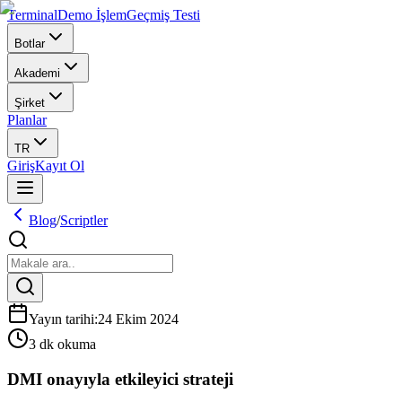
Terminal
Demo İşlem
Geçmiş Testi
Botlar
Akademi
Şirket
Planlar
TR
Giriş
Kayıt Ol
Blog
/
Scriptler
Yayın tarihi
:
24 Ekim 2024
3 dk okuma
DMI onayıyla etkileyici strateji