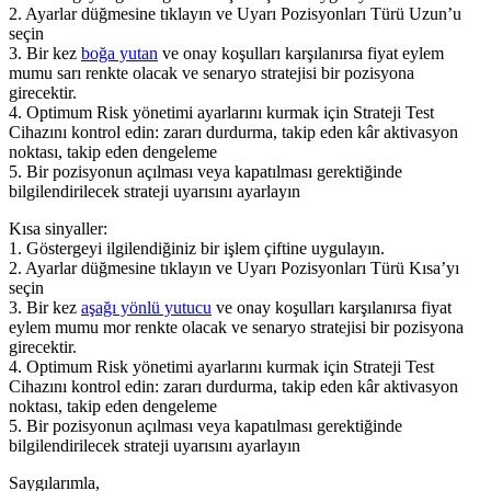
2. Ayarlar düğmesine tıklayın ve Uyarı Pozisyonları Türü Uzun’u
seçin
3. Bir kez
boğa yutan
ve onay koşulları karşılanırsa fiyat eylem
mumu sarı renkte olacak ve senaryo stratejisi bir pozisyona
girecektir.
4. Optimum Risk yönetimi ayarlarını kurmak için Strateji Test
Cihazını kontrol edin: zararı durdurma, takip eden kâr aktivasyon
noktası, takip eden dengeleme
5. Bir pozisyonun açılması veya kapatılması gerektiğinde
bilgilendirilecek strateji uyarısını ayarlayın
Kısa sinyaller:
1. Göstergeyi ilgilendiğiniz bir işlem çiftine uygulayın.
2. Ayarlar düğmesine tıklayın ve Uyarı Pozisyonları Türü Kısa’yı
seçin
3. Bir kez
aşağı yönlü yutucu
ve onay koşulları karşılanırsa fiyat
eylem mumu mor renkte olacak ve senaryo stratejisi bir pozisyona
girecektir.
4. Optimum Risk yönetimi ayarlarını kurmak için Strateji Test
Cihazını kontrol edin: zararı durdurma, takip eden kâr aktivasyon
noktası, takip eden dengeleme
5. Bir pozisyonun açılması veya kapatılması gerektiğinde
bilgilendirilecek strateji uyarısını ayarlayın
Saygılarımla,