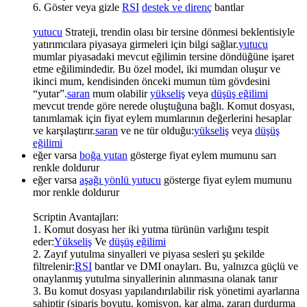
6. Göster veya gizle
RSI
destek ve direnç
bantlar
yutucu
Strateji, trendin olası bir tersine dönmesi beklentisiyle
yatırımcılara piyasaya girmeleri için bilgi sağlar.
yutucu
mumlar piyasadaki mevcut eğilimin tersine döndüğüne işaret
etme eğilimindedir. Bu özel model, iki mumdan oluşur ve
ikinci mum, kendisinden önceki mumun tüm gövdesini
“yutar”.
saran
mum olabilir
yükseliş
veya
düşüş eğilimi
mevcut trende göre nerede oluştuğuna bağlı. Komut dosyası,
tanımlamak için fiyat eylem mumlarının değerlerini hesaplar
ve karşılaştırır.
saran
ve ne tür olduğu:
yükseliş
veya
düşüş
eğilimi
eğer varsa
boğa yutan
gösterge fiyat eylem mumunu sarı
renkle doldurur
eğer varsa
aşağı yönlü yutucu
gösterge fiyat eylem mumunu
mor renkle doldurur
Scriptin Avantajları:
1. Komut dosyası her iki yutma türünün varlığını tespit
eder:
Yükseliş
Ve
düşüş eğilimi
2. Zayıf yutulma sinyalleri ve piyasa sesleri şu şekilde
filtrelenir:
RSI
bantlar ve DMI onayları. Bu, yalnızca güçlü ve
onaylanmış yutulma sinyallerinin alınmasına olanak tanır
3. Bu komut dosyası yapılandırılabilir risk yönetimi ayarlarına
sahiptir (sipariş boyutu, komisyon, kar alma, zararı durdurma