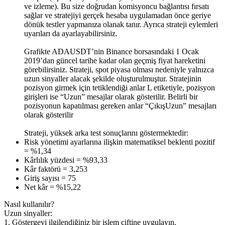
ve izleme). Bu size doğrudan komisyoncu bağlantısı fırsatı
sağlar ve stratejiyi gerçek hesaba uygulamadan önce geriye
dönük testler yapmanıza olanak tanır. Ayrıca strateji eylemleri
uyarıları da ayarlayabilirsiniz.
Grafikte ADAUSDT’nin Binance borsasındaki 1 Ocak
2019’dan güncel tarihe kadar olan geçmiş fiyat hareketini
görebilirsiniz. Strateji, spot piyasa olması nedeniyle yalnızca
uzun sinyaller alacak şekilde oluşturulmuştur. Stratejinin
pozisyon girmek için tetiklendiği anlar L etiketiyle, pozisyon
girişleri ise “Uzun” mesajlar olarak gösterilir. Belirli bir
pozisyonun kapatılması gereken anlar “ÇıkışUzun” mesajları
olarak gösterilir
Strateji, yüksek arka test sonuçlarını göstermektedir:
Risk yönetimi ayarlarına ilişkin matematiksel beklenti pozitif
= %1,34
Kârlılık yüzdesi = %93,33
Kâr faktörü = 3,253
Giriş sayısı = 75
Net kâr = %15,22
Nasıl kullanılır?
Uzun sinyaller:
1. Göstergeyi ilgilendiğiniz bir işlem çiftine uygulayın.