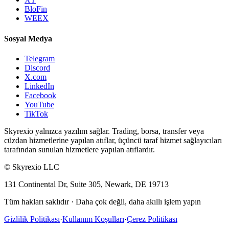
BloFin
WEEX
Sosyal Medya
Telegram
Discord
X.com
LinkedIn
Facebook
YouTube
TikTok
Skyrexio yalnızca yazılım sağlar. Trading, borsa, transfer veya
cüzdan hizmetlerine yapılan atıflar, üçüncü taraf hizmet sağlayıcıları
tarafından sunulan hizmetlere yapılan atıflardır.
©
Skyrexio LLC
131 Continental Dr, Suite 305, Newark, DE 19713
Tüm hakları saklıdır
·
Daha çok değil, daha akıllı işlem yapın
Gizlilik Politikası
·
Kullanım Koşulları
·
Çerez Politikası