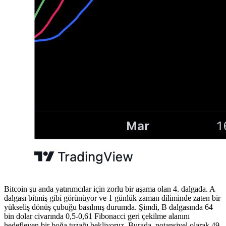
Bitcoin şu anda yatırımcılar için zorlu bir aşama olan 4. dalgada. A
dalgası bitmiş gibi görünüyor ve 1 günlük zaman diliminde zaten bir
yükseliş dönüş çubuğu basılmış durumda. Şimdi, B dalgasında 64
bin dolar civarında 0,5-0,61 Fibonacci geri çekilme alanını
hedefleyen bir boğa tuzağı bekliyoruz. Burada, potansiyel olarak 49