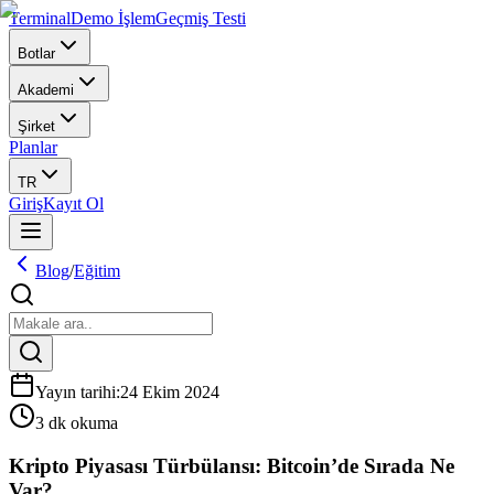
Terminal
Demo İşlem
Geçmiş Testi
Botlar
Akademi
Şirket
Planlar
TR
Giriş
Kayıt Ol
Blog
/
Eğitim
Yayın tarihi
:
24 Ekim 2024
3 dk okuma
Kripto Piyasası Türbülansı: Bitcoin’de Sırada Ne
Var?