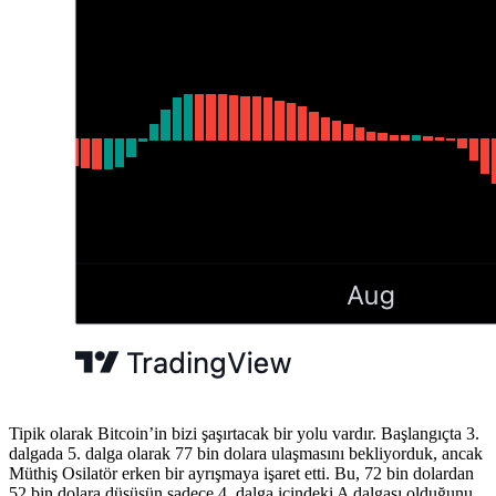
Tipik olarak Bitcoin’in bizi şaşırtacak bir yolu vardır. Başlangıçta 3.
dalgada 5. dalga olarak 77 bin dolara ulaşmasını bekliyorduk, ancak
Müthiş Osilatör erken bir ayrışmaya işaret etti. Bu, 72 bin dolardan
52 bin dolara düşüşün sadece 4. dalga içindeki A dalgası olduğunu