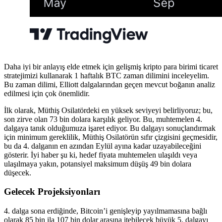
Daha iyi bir anlayış elde etmek için gelişmiş kripto para birimi ticaret
stratejimizi kullanarak 1 haftalık BTC zaman dilimini inceleyelim.
Bu zaman dilimi, Elliott dalgalarından geçen mevcut boğanın analiz
edilmesi için çok önemlidir.
İlk olarak, Müthiş Osilatördeki en yüksek seviyeyi belirliyoruz; bu,
son zirve olan 73 bin dolara karşılık geliyor. Bu, muhtemelen 4.
dalgaya tanık olduğumuza işaret ediyor. Bu dalgayı sonuçlandırmak
için minimum gereklilik, Müthiş Osilatörün sıfır çizgisini geçmesidir,
bu da 4. dalganın en azından Eylül ayına kadar uzayabileceğini
gösterir. İyi haber şu ki, hedef fiyata muhtemelen ulaşıldı veya
ulaşılmaya yakın, potansiyel maksimum düşüş 49 bin dolara
düşecek.
Gelecek Projeksiyonları
4. dalga sona erdiğinde, Bitcoin’i genişleyip yayılmamasına bağlı
olarak 85 bin ila 107 bin dolar arasına itebilecek büyük 5. dalgayı