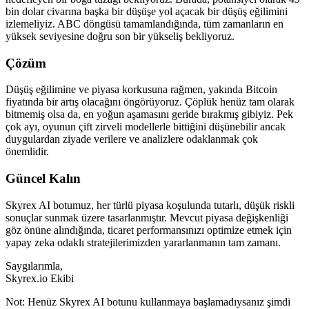
bin dolar civarına başka bir düşüşe yol açacak bir düşüş eğilimini
izlemeliyiz. ABC döngüsü tamamlandığında, tüm zamanların en
yüksek seviyesine doğru son bir yükseliş bekliyoruz.
Çözüm
Düşüş eğilimine ve piyasa korkusuna rağmen, yakında Bitcoin
fiyatında bir artış olacağını öngörüyoruz. Çöplük henüz tam olarak
bitmemiş olsa da, en yoğun aşamasını geride bırakmış gibiyiz. Pek
çok ayı, oyunun çift zirveli modellerle bittiğini düşünebilir ancak
duygulardan ziyade verilere ve analizlere odaklanmak çok
önemlidir.
Güncel Kalın
Skyrex AI botumuz, her türlü piyasa koşulunda tutarlı, düşük riskli
sonuçlar sunmak üzere tasarlanmıştır. Mevcut piyasa değişkenliği
göz önüne alındığında, ticaret performansınızı optimize etmek için
yapay zeka odaklı stratejilerimizden yararlanmanın tam zamanı.
Saygılarımla,
Skyrex.io Ekibi
Not: Henüz Skyrex AI botunu kullanmaya başlamadıysanız şimdi