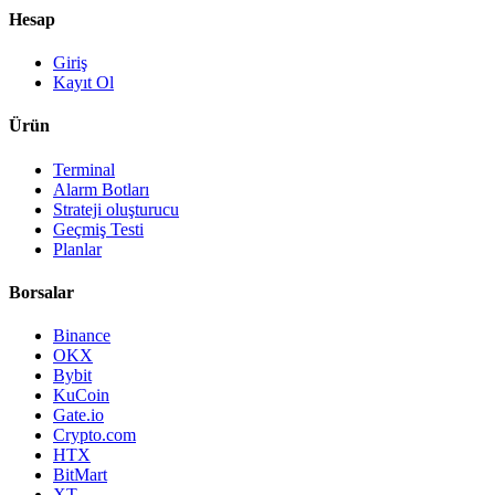
Hesap
Giriş
Kayıt Ol
Ürün
Terminal
Alarm Botları
Strateji oluşturucu
Geçmiş Testi
Planlar
Borsalar
Binance
OKX
Bybit
KuCoin
Gate.io
Crypto.com
HTX
BitMart
XT