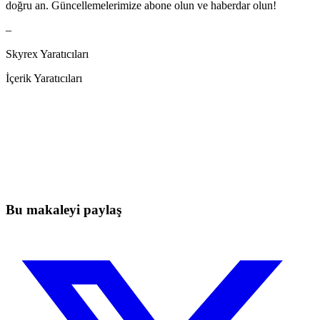
doğru an. Güncellemelerimize abone olun ve haberdar olun!
–
Skyrex Yaratıcıları
İçerik Yaratıcıları
Skyrexio'da bugün işlem yapmaya
başlayın
Elle takip ederken kaçan hareketleri yakalayın.
Ücretsiz başla
Bu makaleyi paylaş