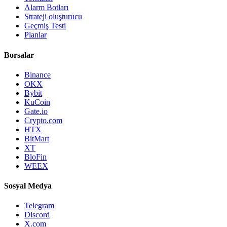
Alarm Botları
Strateji oluşturucu
Geçmiş Testi
Planlar
Borsalar
Binance
OKX
Bybit
KuCoin
Gate.io
Crypto.com
HTX
BitMart
XT
BloFin
WEEX
Sosyal Medya
Telegram
Discord
X.com