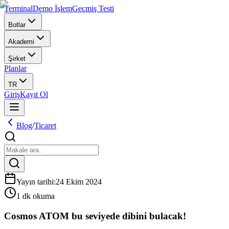
Terminal
Demo İşlem
Geçmiş Testi
Botlar
Akademi
Şirket
Planlar
TR
Giriş
Kayıt Ol
Blog
/
Ticaret
Yayın tarihi
:
24 Ekim 2024
1 dk okuma
Cosmos ATOM bu seviyede dibini bulacak!