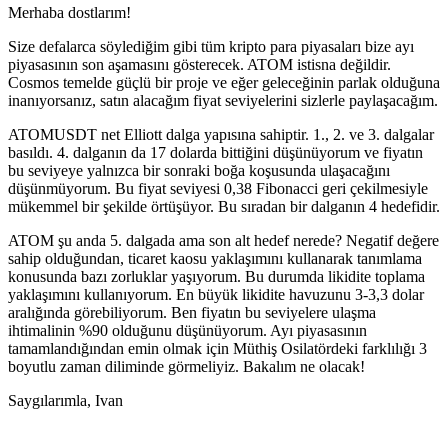
Merhaba dostlarım!
Size defalarca söylediğim gibi tüm kripto para piyasaları bize ayı
piyasasının son aşamasını gösterecek. ATOM istisna değildir.
Cosmos temelde güçlü bir proje ve eğer geleceğinin parlak olduğuna
inanıyorsanız, satın alacağım fiyat seviyelerini sizlerle paylaşacağım.
ATOMUSDT net Elliott dalga yapısına sahiptir. 1., 2. ve 3. dalgalar
basıldı. 4. dalganın da 17 dolarda bittiğini düşünüyorum ve fiyatın
bu seviyeye yalnızca bir sonraki boğa koşusunda ulaşacağını
düşünmüyorum. Bu fiyat seviyesi 0,38 Fibonacci geri çekilmesiyle
mükemmel bir şekilde örtüşüyor. Bu sıradan bir dalganın 4 hedefidir.
ATOM şu anda 5. dalgada ama son alt hedef nerede? Negatif değere
sahip olduğundan, ticaret kaosu yaklaşımını kullanarak tanımlama
konusunda bazı zorluklar yaşıyorum. Bu durumda likidite toplama
yaklaşımını kullanıyorum. En büyük likidite havuzunu 3-3,3 dolar
aralığında görebiliyorum. Ben fiyatın bu seviyelere ulaşma
ihtimalinin %90 olduğunu düşünüyorum. Ayı piyasasının
tamamlandığından emin olmak için Müthiş Osilatördeki farklılığı 3
boyutlu zaman diliminde görmeliyiz. Bakalım ne olacak!
Saygılarımla, Ivan