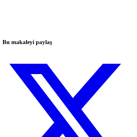
Skyrexio'da bugün işlem yapmaya
başlayın
Elle takip ederken kaçan hareketleri yakalayın.
Ücretsiz başla
Bu makaleyi paylaş