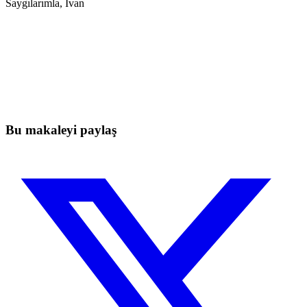
Saygılarımla, Ivan
Skyrexio'da bugün işlem yapmaya
başlayın
Elle takip ederken kaçan hareketleri yakalayın.
Ücretsiz başla
Bu makaleyi paylaş