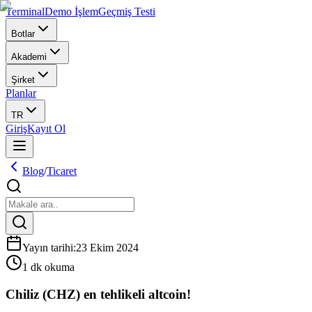
Terminal
Demo İşlem
Geçmiş Testi
Botlar
Akademi
Şirket
Planlar
TR
Giriş
Kayıt Ol
Blog
/
Ticaret
Yayın tarihi
:
23 Ekim 2024
1 dk okuma
Chiliz (CHZ) en tehlikeli altcoin!