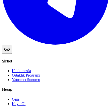
Şirket
Hakkımızda
Ortaklık Programı
Yatırımcı Sunumu
Hesap
Giriş
Kayıt Ol