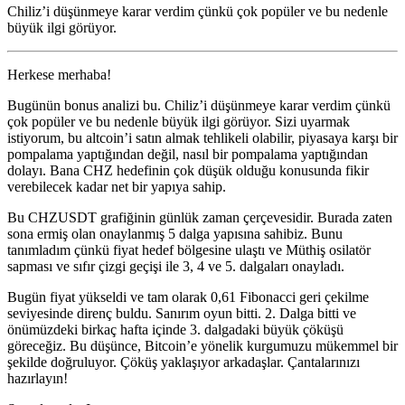
Chiliz’i düşünmeye karar verdim çünkü çok popüler ve bu nedenle
büyük ilgi görüyor.
Herkese merhaba!
Bugünün bonus analizi bu. Chiliz’i düşünmeye karar verdim çünkü
çok popüler ve bu nedenle büyük ilgi görüyor. Sizi uyarmak
istiyorum, bu altcoin’i satın almak tehlikeli olabilir, piyasaya karşı bir
pompalama yaptığından değil, nasıl bir pompalama yaptığından
dolayı. Bana CHZ hedefinin çok düşük olduğu konusunda fikir
verebilecek kadar net bir yapıya sahip.
Bu CHZUSDT grafiğinin günlük zaman çerçevesidir. Burada zaten
sona ermiş olan onaylanmış 5 dalga yapısına sahibiz. Bunu
tanımladım çünkü fiyat hedef bölgesine ulaştı ve Müthiş osilatör
sapması ve sıfır çizgi geçişi ile 3, 4 ve 5. dalgaları onayladı.
Bugün fiyat yükseldi ve tam olarak 0,61 Fibonacci geri çekilme
seviyesinde direnç buldu. Sanırım oyun bitti. 2. Dalga bitti ve
önümüzdeki birkaç hafta içinde 3. dalgadaki büyük çöküşü
göreceğiz. Bu düşünce, Bitcoin’e yönelik kurgumuzu mükemmel bir
şekilde doğruluyor. Çöküş yaklaşıyor arkadaşlar. Çantalarınızı
hazırlayın!