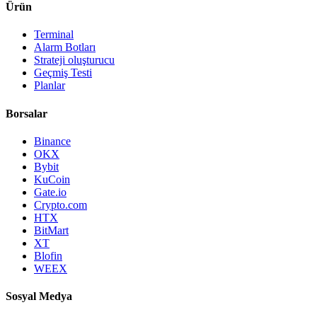
Ürün
Terminal
Alarm Botları
Strateji oluşturucu
Geçmiş Testi
Planlar
Borsalar
Binance
OKX
Bybit
KuCoin
Gate.io
Crypto.com
HTX
BitMart
XT
Blofin
WEEX
Sosyal Medya