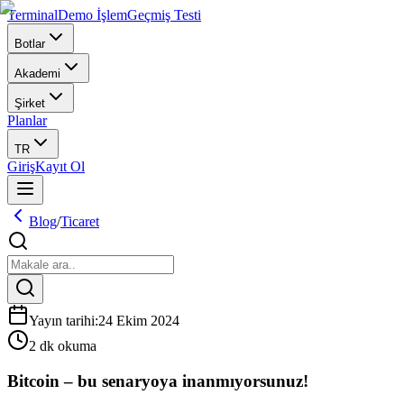
Terminal
Demo İşlem
Geçmiş Testi
Botlar
Akademi
Şirket
Planlar
TR
Giriş
Kayıt Ol
Blog
/
Ticaret
Yayın tarihi
:
24 Ekim 2024
2 dk okuma
Bitcoin – bu senaryoya inanmıyorsunuz!