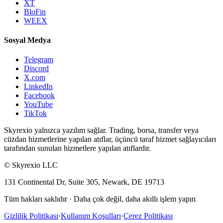
XT
BloFin
WEEX
Sosyal Medya
Telegram
Discord
X.com
LinkedIn
Facebook
YouTube
TikTok
Skyrexio yalnızca yazılım sağlar. Trading, borsa, transfer veya
cüzdan hizmetlerine yapılan atıflar, üçüncü taraf hizmet sağlayıcıları
tarafından sunulan hizmetlere yapılan atıflardır.
©
Skyrexio LLC
131 Continental Dr, Suite 305, Newark, DE 19713
Tüm hakları saklıdır
·
Daha çok değil, daha akıllı işlem yapın
Gizlilik Politikası
·
Kullanım Koşulları
·
Çerez Politikası