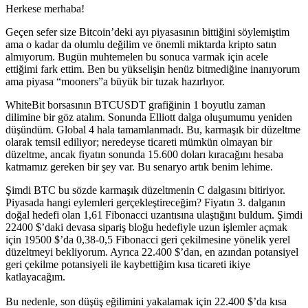
Herkese merhaba!
Geçen sefer size Bitcoin’deki ayı piyasasının bittiğini söylemiştim
ama o kadar da olumlu değilim ve önemli miktarda kripto satın
almıyorum. Bugün muhtemelen bu sonuca varmak için acele
ettiğimi fark ettim. Ben bu yükselişin henüz bitmediğine inanıyorum
ama piyasa “mooners”a büyük bir tuzak hazırlıyor.
WhiteBit borsasının BTCUSDT grafiğinin 1 boyutlu zaman
dilimine bir göz atalım. Sonunda Elliott dalga oluşumumu yeniden
düşündüm. Global 4 hala tamamlanmadı. Bu, karmaşık bir düzeltme
olarak temsil ediliyor; neredeyse ticareti mümkün olmayan bir
düzeltme, ancak fiyatın sonunda 15.600 doları kıracağını hesaba
katmamız gereken bir şey var. Bu senaryo artık benim lehime.
Şimdi BTC bu sözde karmaşık düzeltmenin C dalgasını bitiriyor.
Piyasada hangi eylemleri gerçekleştireceğim? Fiyatın 3. dalganın
doğal hedefi olan 1,61 Fibonacci uzantısına ulaştığını buldum. Şimdi
22400 $’daki devasa sipariş bloğu hedefiyle uzun işlemler açmak
için 19500 $’da 0,38-0,5 Fibonacci geri çekilmesine yönelik yerel
düzeltmeyi bekliyorum. Ayrıca 22.400 $’dan, en azından potansiyel
geri çekilme potansiyeli ile kaybettiğim kısa ticareti ikiye
katlayacağım.
Bu nedenle, son düşüş eğilimini yakalamak için 22.400 $’da kısa