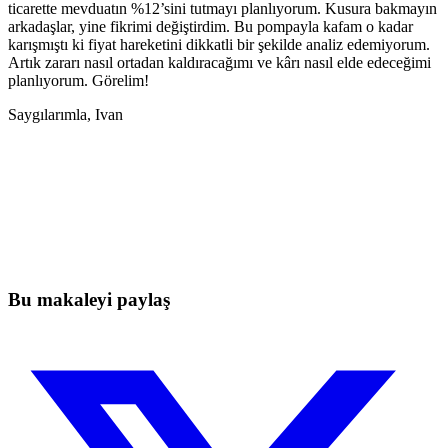
ticarette mevduatın %12’sini tutmayı planlıyorum. Kusura bakmayın
arkadaşlar, yine fikrimi değiştirdim. Bu pompayla kafam o kadar
karışmıştı ki fiyat hareketini dikkatli bir şekilde analiz edemiyorum.
Artık zararı nasıl ortadan kaldıracağımı ve kârı nasıl elde edeceğimi
planlıyorum. Görelim!
Saygılarımla, Ivan
Skyrexio'da bugün işlem yapmaya
başlayın
Elle takip ederken kaçan hareketleri yakalayın.
Ücretsiz başla
Bu makaleyi paylaş