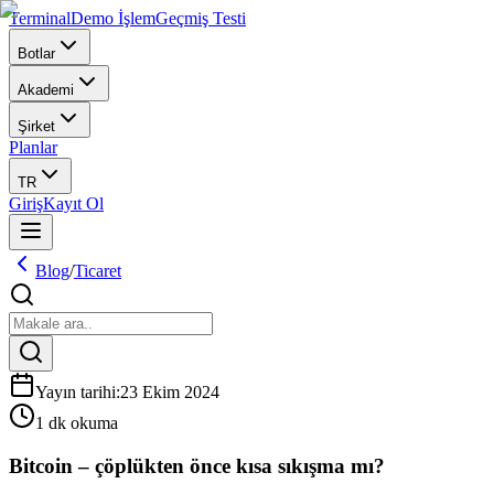
Terminal
Demo İşlem
Geçmiş Testi
Botlar
Akademi
Şirket
Planlar
TR
Giriş
Kayıt Ol
Blog
/
Ticaret
Yayın tarihi
:
23 Ekim 2024
1 dk okuma
Bitcoin – çöplükten önce kısa sıkışma mı?