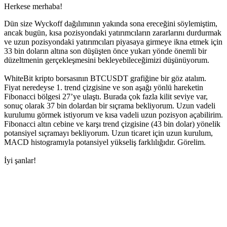
Herkese merhaba!
Dün size Wyckoff dağılımının yakında sona ereceğini söylemiştim,
ancak bugün, kısa pozisyondaki yatırımcıların zararlarını durdurmak
ve uzun pozisyondaki yatırımcıları piyasaya girmeye ikna etmek için
33 bin doların altına son düşüşten önce yukarı yönde önemli bir
düzeltmenin gerçekleşmesini bekleyebileceğimizi düşünüyorum.
WhiteBit kripto borsasının BTCUSDT grafiğine bir göz atalım.
Fiyat neredeyse 1. trend çizgisine ve son aşağı yönlü hareketin
Fibonacci bölgesi 27’ye ulaştı. Burada çok fazla kilit seviye var,
sonuç olarak 37 bin dolardan bir sıçrama bekliyorum. Uzun vadeli
kurulumu görmek istiyorum ve kısa vadeli uzun pozisyon açabilirim.
Fibonacci altın cebine ve karşı trend çizgisine (43 bin dolar) yönelik
potansiyel sıçramayı bekliyorum. Uzun ticaret için uzun kurulum,
MACD histogramıyla potansiyel yükseliş farklılığıdır. Görelim.
İyi şanlar!
Bugün Skyrexio'da Trading'e Başlayın
Manuel yatırımcıların yakalayamayacağı fırsatları yakalayın