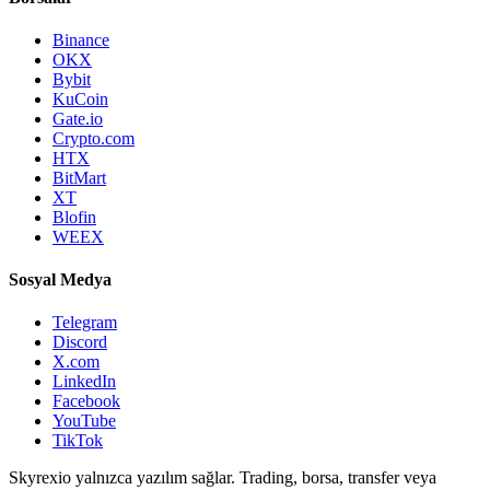
Binance
OKX
Bybit
KuCoin
Gate.io
Crypto.com
HTX
BitMart
XT
Blofin
WEEX
Sosyal Medya
Telegram
Discord
X.com
LinkedIn
Facebook
YouTube
TikTok
Skyrexio yalnızca yazılım sağlar. Trading, borsa, transfer veya