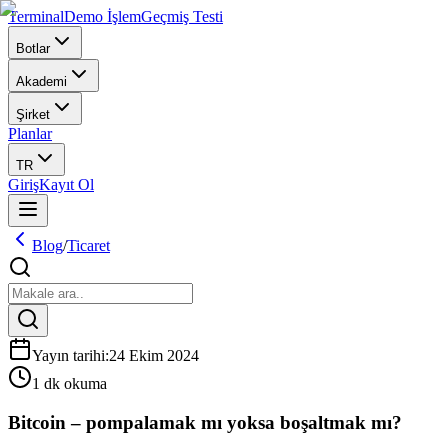
Terminal
Demo İşlem
Geçmiş Testi
Botlar
Akademi
Şirket
Planlar
TR
Giriş
Kayıt Ol
Blog
/
Ticaret
Yayın tarihi
:
24 Ekim 2024
1 dk okuma
Bitcoin – pompalamak mı yoksa boşaltmak mı?