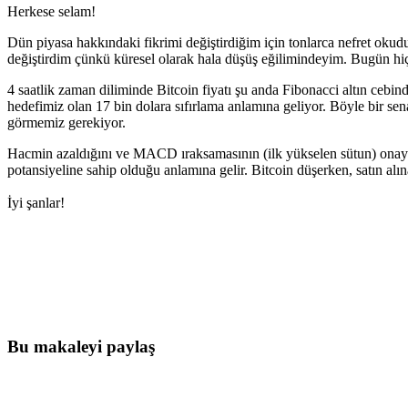
Herkese selam!
Dün piyasa hakkındaki fikrimi değiştirdiğim için tonlarca nefret okud
değiştirdim çünkü küresel olarak hala düşüş eğilimindeyim. Bugün hiç
4 saatlik zaman diliminde Bitcoin fiyatı şu anda Fibonacci altın cebind
hedefimiz olan 17 bin dolara sıfırlama anlamına geliyor. Böyle bir se
görmemiz gerekiyor.
Hacmin azaldığını ve MACD ıraksamasının (ilk yükselen sütun) onayla
potansiyeline sahip olduğu anlamına gelir. Bitcoin düşerken, satın alın
İyi şanlar!
Bugün Skyrexio'da Trading'e Başlayın
Manuel yatırımcıların yakalayamayacağı fırsatları yakalayın
Ücretsiz başla
Bu makaleyi paylaş