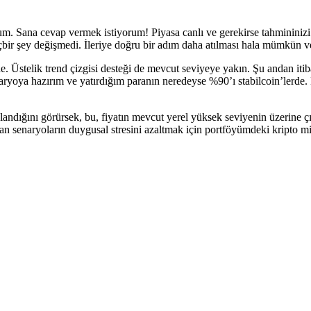
um. Sana cevap vermek istiyorum! Piyasa canlı ve gerekirse tahmininizi 
bir şey değişmedi. İleriye doğru bir adım daha atılması hala mümkün ve
e. Üstelik trend çizgisi desteği de mevcut seviyeye yakın. Şu andan itib
naryoya hazırım ve yatırdığım paranın neredeyse %90’ı stabilcoin’lerde
ndığını görürsek, bu, fiyatın mevcut yerel yüksek seviyenin üzerine ç
an senaryoların duygusal stresini azaltmak için portföyümdeki kripto mikta