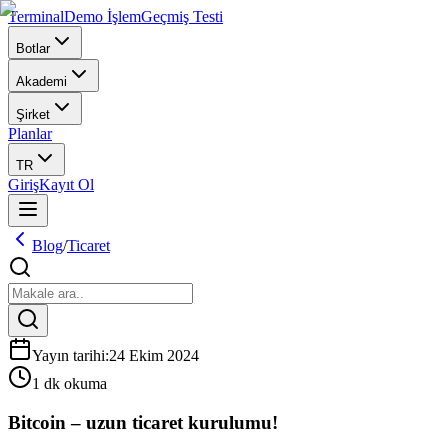
Terminal
Demo İşlem
Geçmiş Testi
Botlar
Akademi
Şirket
Planlar
TR
Giriş
Kayıt Ol
Blog
/
Ticaret
Yayın tarihi
:
24 Ekim 2024
1 dk okuma
Bitcoin – uzun ticaret kurulumu!