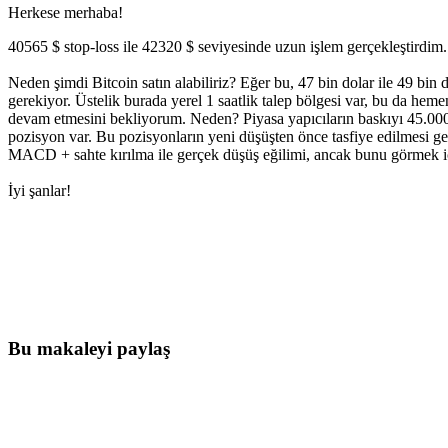
Herkese merhaba!
40565 $ stop-loss ile 42320 $ seviyesinde uzun işlem gerçekleştirdim. 
Neden şimdi Bitcoin satın alabiliriz? Eğer bu, 47 bin dolar ile 49 bin
gerekiyor. Üstelik burada yerel 1 saatlik talep bölgesi var, bu da he
devam etmesini bekliyorum. Neden? Piyasa yapıcıların baskıyı 45.000 
pozisyon var. Bu pozisyonların yeni düşüşten önce tasfiye edilmesi ge
MACD + sahte kırılma ile gerçek düşüş eğilimi, ancak bunu görmek iç
İyi şanlar!
Skyrexio'da bugün işlem yapmaya başlayı
Elle takip ederken kaçan hareketleri yakalayın.
Ücretsiz başla
Bu makaleyi paylaş