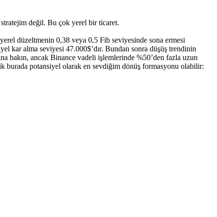
ratejim değil. Bu çok yerel bir ticaret.
bu yerel düzeltmenin 0,38 veya 0,5 Fib seviyesinde sona ermesi
iyel kar alma seviyesi 47.000$’dır. Bundan sonra düşüş trendinin
rına bakın, ancak Binance vadeli işlemlerinde %50’den fazla uzun
lik burada potansiyel olarak en sevdiğim dönüş formasyonu olabilir: