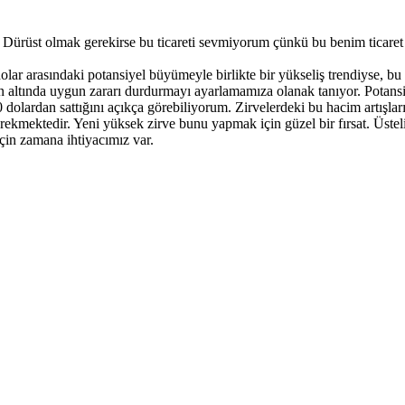
Dürüst olmak gerekirse bu ticareti sevmiyorum çünkü bu benim ticaret st
 dolar arasındaki potansiyel büyümeyle birlikte bir yükseliş trendiyse, 
men altında uygun zararı durdurmayı ayarlamamıza olanak tanıyor. Potans
dolardan sattığını açıkça görebiliyorum. Zirvelerdeki bu hacim artışla
rekmektedir. Yeni yüksek zirve bunu yapmak için güzel bir fırsat. Üste
in zamana ihtiyacımız var.
n