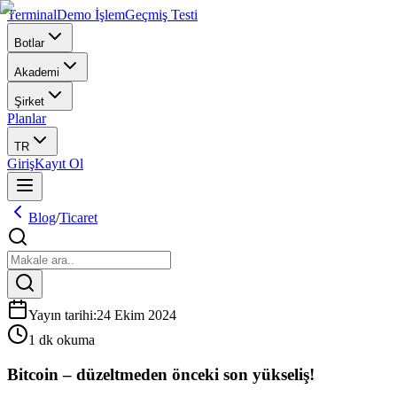
Terminal
Demo İşlem
Geçmiş Testi
Botlar
Akademi
Şirket
Planlar
TR
Giriş
Kayıt Ol
Blog
/
Ticaret
Yayın tarihi
:
24 Ekim 2024
1 dk okuma
Bitcoin – düzeltmeden önceki son yükseliş!