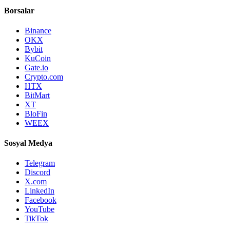
Borsalar
Binance
OKX
Bybit
KuCoin
Gate.io
Crypto.com
HTX
BitMart
XT
BloFin
WEEX
Sosyal Medya
Telegram
Discord
X.com
LinkedIn
Facebook
YouTube
TikTok