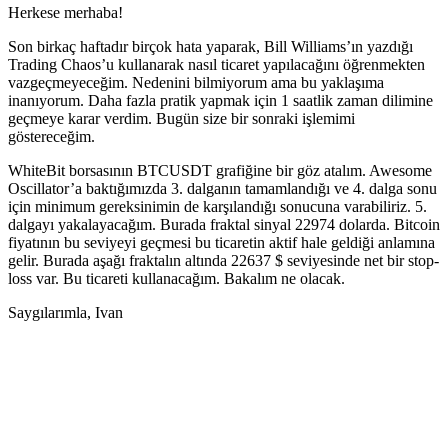
Herkese merhaba!
Son birkaç haftadır birçok hata yaparak, Bill Williams’ın yazdığı
Trading Chaos’u kullanarak nasıl ticaret yapılacağını öğrenmekten
vazgeçmeyeceğim. Nedenini bilmiyorum ama bu yaklaşıma
inanıyorum. Daha fazla pratik yapmak için 1 saatlik zaman dilimine
geçmeye karar verdim. Bugün size bir sonraki işlemimi
göstereceğim.
WhiteBit borsasının BTCUSDT grafiğine bir göz atalım. Awesome
Oscillator’a baktığımızda 3. dalganın tamamlandığı ve 4. dalga sonu
için minimum gereksinimin de karşılandığı sonucuna varabiliriz. 5.
dalgayı yakalayacağım. Burada fraktal sinyal 22974 dolarda. Bitcoin
fiyatının bu seviyeyi geçmesi bu ticaretin aktif hale geldiği anlamına
gelir. Burada aşağı fraktalın altında 22637 $ seviyesinde net bir stop-
loss var. Bu ticareti kullanacağım. Bakalım ne olacak.
Saygılarımla, Ivan
Skyrexio'da bugün işlem yapmaya
başlayın
Elle takip ederken kaçan hareketleri yakalayın.