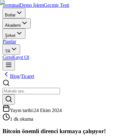
Terminal
Demo İşlem
Geçmiş Testi
Botlar
Akademi
Şirket
Planlar
TR
Giriş
Kayıt Ol
Blog
/
Ticaret
Yayın tarihi
:
24 Ekim 2024
1 dk okuma
Bitcoin önemli direnci kırmaya çalışıyor!