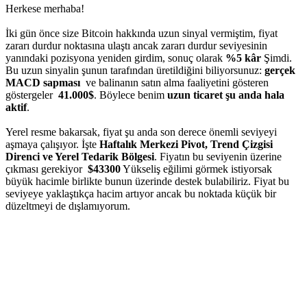
Herkese merhaba!
İki gün önce size Bitcoin hakkında uzun sinyal vermiştim, fiyat
zararı durdur noktasına ulaştı ancak zararı durdur seviyesinin
yanındaki pozisyona yeniden girdim, sonuç olarak
%5 kâr
Şimdi.
Bu uzun sinyalin şunun tarafından üretildiğini biliyorsunuz:
gerçek
MACD sapması
ve balinanın satın alma faaliyetini gösteren
göstergeler
41.000$
. Böylece benim
uzun ticaret şu anda hala
aktif
.
Yerel resme bakarsak, fiyat şu anda son derece önemli seviyeyi
aşmaya çalışıyor. İşte
Haftalık Merkezi Pivot, Trend Çizgisi
Direnci ve Yerel Tedarik Bölgesi
. Fiyatın bu seviyenin üzerine
çıkması gerekiyor
$43300
Yükseliş eğilimi görmek istiyorsak
büyük hacimle birlikte bunun üzerinde destek bulabiliriz. Fiyat bu
seviyeye yaklaştıkça hacim artıyor ancak bu noktada küçük bir
düzeltmeyi de dışlamıyorum.
Skyrexio'da bugün işlem yapmaya
başlayın
Elle takip ederken kaçan hareketleri yakalayın.