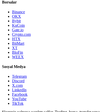
Borsalar
Binance
OKX
Bybit
KuCoin
Gate.io
Crypto.com
HTX
BitMart
XT
BloFin
WEEX
Sosyal Medya
Telegram
Discord
X.com
LinkedIn
Facebook
YouTube
TikTok
Skyrexio yalnızca yazılım sağlar. Trading, borsa, transfer veya