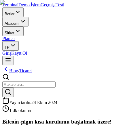
Terminal
Demo İşlem
Geçmiş Testi
Botlar
Akademi
Şirket
Planlar
TR
Giriş
Kayıt Ol
Blog
/
Ticaret
Yayın tarihi
:
24 Ekim 2024
1 dk okuma
Bitcoin çılgın kısa kurulumu başlatmak üzere!