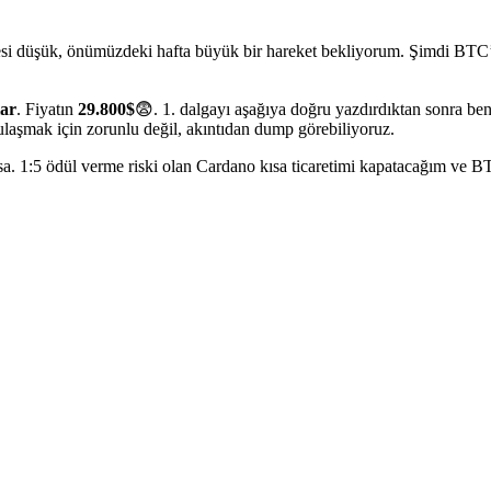
tesi düşük, önümüzdeki hafta büyük bir hareket bekliyorum. Şimdi BTC’n
lar
. Fiyatın
29.800$
😨. 1. dalgayı aşağıya doğru yazdırdıktan sonra ben
ulaşmak için zorunlu değil, akıntıdan dump görebiliyoruz.
sa. 1:5 ödül verme riski olan Cardano kısa ticaretimi kapatacağım ve 
n