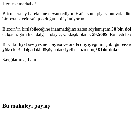
Herkese merhaba!
Bitcoin yatay hareketine devam ediyor. Hafta sonu piyasanın volatili
bir potansiyele sahip olduğunu düşünüyorum.
Bitcoin’in kırılabileceğine inanmadığımı zaten söylemiştim.
30 bin do
dalgadır. Şimdi C dalgasındayız, yaklaşık olarak
29.500$
. Bu hedefe 
BTC bu fiyat seviyesine ulaşırsa ve orada düşüş eğilimi çubuğu basar
yüksek. 3. dalgadaki düşüş potansiyeli en azından;
28 bin dolar
.
Saygılarımla, Ivan
Skyrexio'da bugün işlem yapmaya başlayı
Elle takip ederken kaçan hareketleri yakalayın.
Ücretsiz başla
Bu makaleyi paylaş