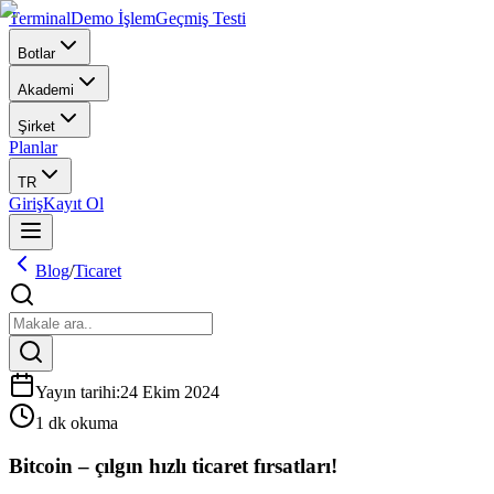
Terminal
Demo İşlem
Geçmiş Testi
Botlar
Akademi
Şirket
Planlar
TR
Giriş
Kayıt Ol
Blog
/
Ticaret
Yayın tarihi
:
24 Ekim 2024
1 dk okuma
Bitcoin – çılgın hızlı ticaret fırsatları!