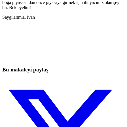
boğa piyasasından önce piyasaya girmek için ihtiyacımız olan şey
bu. Bekleyelim!
Saygılarımla, Ivan
Skyrexio'da bugün işlem yapmaya
başlayın
Elle takip ederken kaçan hareketleri yakalayın.
Ücretsiz başla
Bu makaleyi paylaş