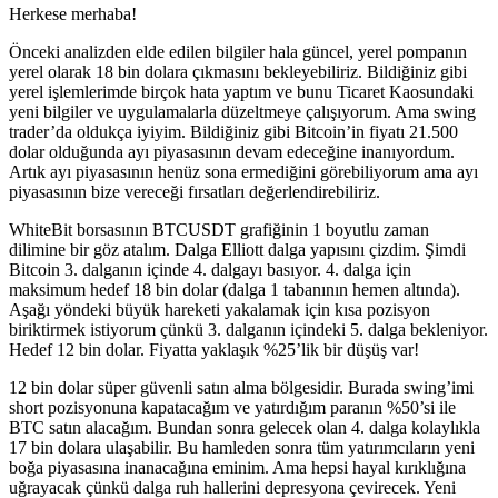
Herkese merhaba!
Önceki analizden elde edilen bilgiler hala güncel, yerel pompanın
yerel olarak 18 bin dolara çıkmasını bekleyebiliriz. Bildiğiniz gibi
yerel işlemlerimde birçok hata yaptım ve bunu Ticaret Kaosundaki
yeni bilgiler ve uygulamalarla düzeltmeye çalışıyorum. Ama swing
trader’da oldukça iyiyim. Bildiğiniz gibi Bitcoin’in fiyatı 21.500
dolar olduğunda ayı piyasasının devam edeceğine inanıyordum.
Artık ayı piyasasının henüz sona ermediğini görebiliyorum ama ayı
piyasasının bize vereceği fırsatları değerlendirebiliriz.
WhiteBit borsasının BTCUSDT grafiğinin 1 boyutlu zaman
dilimine bir göz atalım. Dalga Elliott dalga yapısını çizdim. Şimdi
Bitcoin 3. dalganın içinde 4. dalgayı basıyor. 4. dalga için
maksimum hedef 18 bin dolar (dalga 1 tabanının hemen altında).
Aşağı yöndeki büyük hareketi yakalamak için kısa pozisyon
biriktirmek istiyorum çünkü 3. dalganın içindeki 5. dalga bekleniyor.
Hedef 12 bin dolar. Fiyatta yaklaşık %25’lik bir düşüş var!
12 bin dolar süper güvenli satın alma bölgesidir. Burada swing’imi
short pozisyonuna kapatacağım ve yatırdığım paranın %50’si ile
BTC satın alacağım. Bundan sonra gelecek olan 4. dalga kolaylıkla
17 bin dolara ulaşabilir. Bu hamleden sonra tüm yatırımcıların yeni
boğa piyasasına inanacağına eminim. Ama hepsi hayal kırıklığına
uğrayacak çünkü dalga ruh hallerini depresyona çevirecek. Yeni