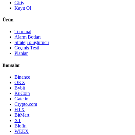
Giriş
Kayıt Ol
Ürün
Terminal
Alarm Botları
Strateji oluşturucu
Geçmiş Testi
Planlar
Borsalar
Binance
OKX
Bybit
KuCoin
Gate.io
Crypto.com
HTX
BitMart
XT
Blofin
WEEX