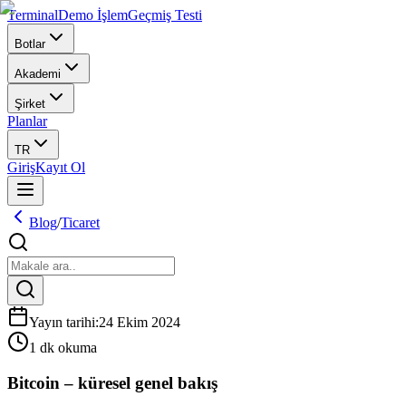
Terminal
Demo İşlem
Geçmiş Testi
Botlar
Akademi
Şirket
Planlar
TR
Giriş
Kayıt Ol
Blog
/
Ticaret
Yayın tarihi
:
24 Ekim 2024
1 dk okuma
Bitcoin – küresel genel bakış