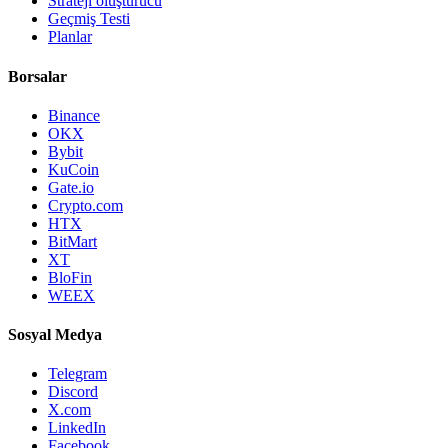
Strateji oluşturucu
Geçmiş Testi
Planlar
Borsalar
Binance
OKX
Bybit
KuCoin
Gate.io
Crypto.com
HTX
BitMart
XT
BloFin
WEEX
Sosyal Medya
Telegram
Discord
X.com
LinkedIn
Facebook