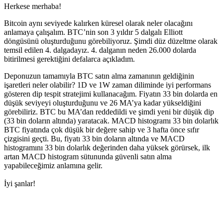
Herkese merhaba!
Bitcoin aynı seviyede kalırken küresel olarak neler olacağını
anlamaya çalışalım. BTC’nin son 3 yıldır 5 dalgalı Elliott
döngüsünü oluşturduğunu görebiliyoruz. Şimdi düz düzeltme olarak
temsil edilen 4. dalgadayız. 4. dalganın neden 26.000 dolarda
bitirilmesi gerektiğini defalarca açıkladım.
Deponuzun tamamıyla BTC satın alma zamanının geldiğinin
işaretleri neler olabilir? 1D ve 1W zaman diliminde iyi performans
gösteren dip tespit stratejimi kullanacağım. Fiyatın 33 bin dolarda en
düşük seviyeyi oluşturduğunu ve 26 MA’ya kadar yükseldiğini
görebiliriz. BTC bu MA’dan reddedildi ve şimdi yeni bir düşük dip
(33 bin doların altında) yaratacak. MACD histogramı 33 bin dolarlık
BTC fiyatında çok düşük bir değere sahip ve 3 hafta önce sıfır
çizgisini geçti. Bu, fiyatı 33 bin doların altında ve MACD
histogramını 33 bin dolarlık değerinden daha yüksek görürsek, ilk
artan MACD histogram sütununda güvenli satın alma
yapabileceğimiz anlamına gelir.
İyi şanlar!
Skyrexio'da bugün işlem yapmaya