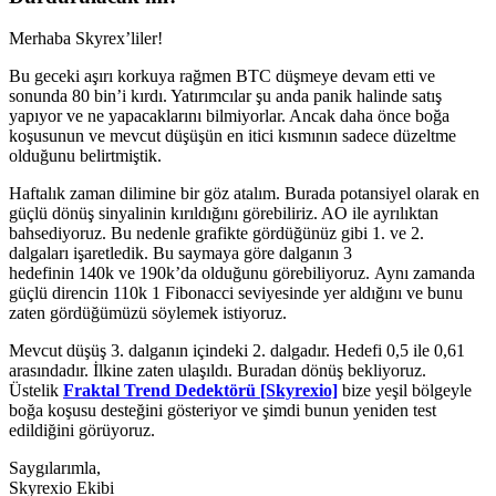
Merhaba Skyrex’liler!
Bu geceki aşırı korkuya rağmen BTC düşmeye devam etti ve
sonunda 80 bin’i kırdı. Yatırımcılar şu anda panik halinde satış
yapıyor ve ne yapacaklarını bilmiyorlar. Ancak daha önce boğa
koşusunun ve mevcut düşüşün en itici kısmının sadece düzeltme
olduğunu belirtmiştik.
Haftalık zaman dilimine bir göz atalım. Burada potansiyel olarak en
güçlü dönüş sinyalinin kırıldığını görebiliriz. AO ile ayrılıktan
bahsediyoruz. Bu nedenle grafikte gördüğünüz gibi 1. ve 2.
dalgaları işaretledik. Bu saymaya göre dalganın 3
hedefinin 140k ve 190k’da olduğunu görebiliyoruz. Aynı zamanda
güçlü direncin 110k 1 Fibonacci seviyesinde yer aldığını ve bunu
zaten gördüğümüzü söylemek istiyoruz.
Mevcut düşüş 3. dalganın içindeki 2. dalgadır. Hedefi 0,5 ile 0,61
arasındadır. İlkine zaten ulaşıldı. Buradan dönüş bekliyoruz.
Üstelik
Fraktal Trend Dedektörü [Skyrexio]
bize yeşil bölgeyle
boğa koşusu desteğini gösteriyor ve şimdi bunun yeniden test
edildiğini görüyoruz.
Saygılarımla,
Skyrexio Ekibi