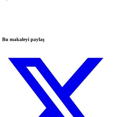
Bugün Skyrexio'da Trading'e Başlayın
Manuel yatırımcıların yakalayamayacağı fırsatları yakalayın
Ücretsiz başla
Bu makaleyi paylaş