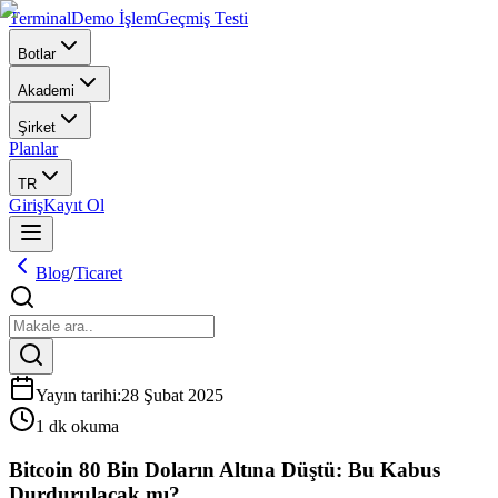
Terminal
Demo İşlem
Geçmiş Testi
Botlar
Akademi
Şirket
Planlar
TR
Giriş
Kayıt Ol
Blog
/
Ticaret
Yayın tarihi
:
28 Şubat 2025
1 dk okuma
Bitcoin 80 Bin Doların Altına Düştü: Bu Kabus
Durdurulacak mı?