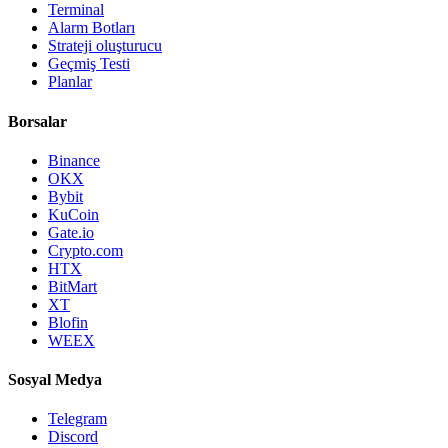
Terminal
Alarm Botları
Strateji oluşturucu
Geçmiş Testi
Planlar
Borsalar
Binance
OKX
Bybit
KuCoin
Gate.io
Crypto.com
HTX
BitMart
XT
Blofin
WEEX
Sosyal Medya
Telegram
Discord