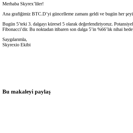
Merhaba Skyrex’liler!
Ana grafiğimiz BTC.D’yi güncelleme zamanı geldi ve bugün her şeyin 
Bugün 5’teki 3. dalgayı küresel 5 olarak değerlendiriyoruz. Potansiye
Fibonacci’dir. Bu noktadan itibaren son dalga 5’in %66’lık nihai hed
Saygılarımla,
Skyrexio Ekibi
Skyrexio'da bugün işlem yapmaya başlayı
Elle takip ederken kaçan hareketleri yakalayın.
Ücretsiz başla
Bu makaleyi paylaş