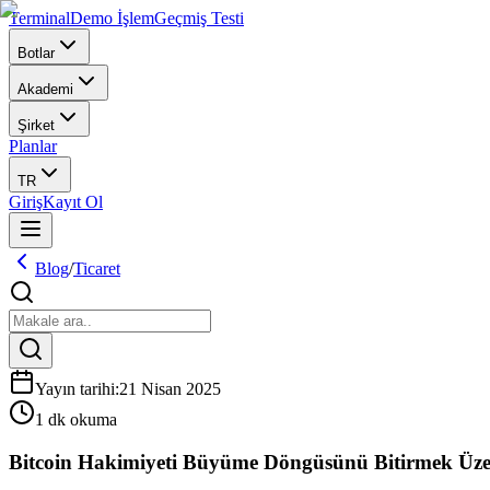
Terminal
Demo İşlem
Geçmiş Testi
Botlar
Akademi
Şirket
Planlar
TR
Giriş
Kayıt Ol
Blog
/
Ticaret
Yayın tarihi
:
21 Nisan 2025
1 dk okuma
Bitcoin Hakimiyeti Büyüme Döngüsünü Bitirmek Üze