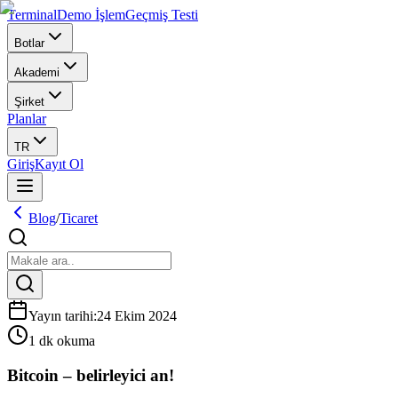
Terminal
Demo İşlem
Geçmiş Testi
Botlar
Akademi
Şirket
Planlar
TR
Giriş
Kayıt Ol
Blog
/
Ticaret
Yayın tarihi
:
24 Ekim 2024
1 dk okuma
Bitcoin – belirleyici an!