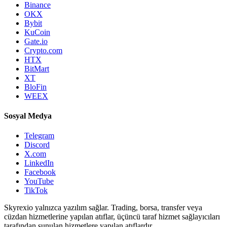
Binance
OKX
Bybit
KuCoin
Gate.io
Crypto.com
HTX
BitMart
XT
BloFin
WEEX
Sosyal Medya
Telegram
Discord
X.com
LinkedIn
Facebook
YouTube
TikTok
Skyrexio yalnızca yazılım sağlar. Trading, borsa, transfer veya
cüzdan hizmetlerine yapılan atıflar, üçüncü taraf hizmet sağlayıcıları
tarafından sunulan hizmetlere yapılan atıflardır.