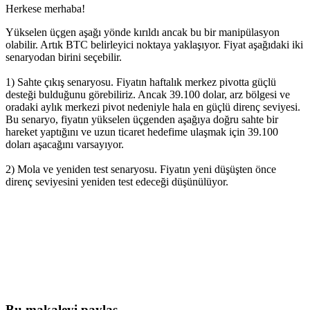
Herkese merhaba!
Yükselen üçgen aşağı yönde kırıldı ancak bu bir manipülasyon
olabilir. Artık BTC belirleyici noktaya yaklaşıyor. Fiyat aşağıdaki iki
senaryodan birini seçebilir.
1) Sahte çıkış senaryosu. Fiyatın haftalık merkez pivotta güçlü
desteği bulduğunu görebiliriz. Ancak 39.100 dolar, arz bölgesi ve
oradaki aylık merkezi pivot nedeniyle hala en güçlü direnç seviyesi.
Bu senaryo, fiyatın yükselen üçgenden aşağıya doğru sahte bir
hareket yaptığını ve uzun ticaret hedefime ulaşmak için 39.100
doları aşacağını varsayıyor.
2) Mola ve yeniden test senaryosu. Fiyatın yeni düşüşten önce
direnç seviyesini yeniden test edeceği düşünülüyor.
Skyrexio'da bugün işlem yapmaya
başlayın
Elle takip ederken kaçan hareketleri yakalayın.
Ücretsiz başla
Bu makaleyi paylaş