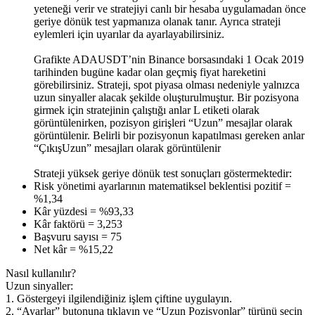
yeteneği verir ve stratejiyi canlı bir hesaba uygulamadan önce
geriye dönük test yapmanıza olanak tanır. Ayrıca strateji
eylemleri için uyarılar da ayarlayabilirsiniz.
Grafikte ADAUSDT’nin Binance borsasındaki 1 Ocak 2019
tarihinden bugüne kadar olan geçmiş fiyat hareketini
görebilirsiniz. Strateji, spot piyasa olması nedeniyle yalnızca
uzun sinyaller alacak şekilde oluşturulmuştur. Bir pozisyona
girmek için stratejinin çalıştığı anlar L etiketi olarak
görüntülenirken, pozisyon girişleri “Uzun” mesajlar olarak
görüntülenir. Belirli bir pozisyonun kapatılması gereken anlar
“ÇıkışUzun” mesajları olarak görüntülenir
Strateji yüksek geriye dönük test sonuçları göstermektedir:
Risk yönetimi ayarlarının matematiksel beklentisi pozitif =
%1,34
Kâr yüzdesi = %93,33
Kâr faktörü = 3,253
Başvuru sayısı = 75
Net kâr = %15,22
Nasıl kullanılır?
Uzun sinyaller:
1. Göstergeyi ilgilendiğiniz işlem çiftine uygulayın.
2. “Ayarlar” butonuna tıklayın ve “Uzun Pozisyonlar” türünü seçin