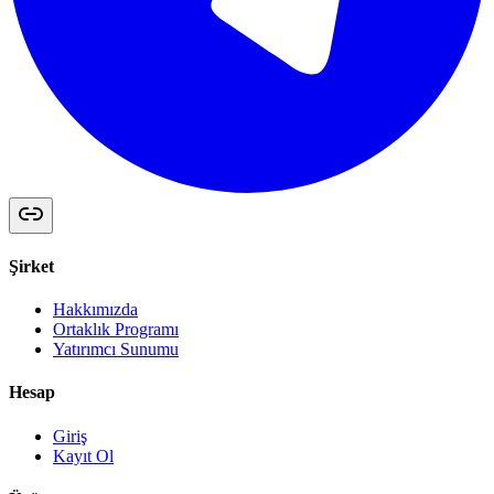
Şirket
Hakkımızda
Ortaklık Programı
Yatırımcı Sunumu
Hesap
Giriş
Kayıt Ol