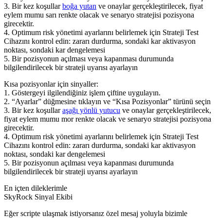
3. Bir kez koşullar
boğa yutan
ve onaylar gerçekleştirilecek, fiyat
eylem mumu sarı renkte olacak ve senaryo stratejisi pozisyona
girecektir.
4. Optimum risk yönetimi ayarlarını belirlemek için Strateji Test
Cihazını kontrol edin: zararı durdurma, sondaki kar aktivasyon
noktası, sondaki kar dengelemesi
5. Bir pozisyonun açılması veya kapanması durumunda
bilgilendirilecek bir strateji uyarısı ayarlayın
Kısa pozisyonlar için sinyaller:
1. Göstergeyi ilgilendiğiniz işlem çiftine uygulayın.
2. “Ayarlar” düğmesine tıklayın ve “Kısa Pozisyonlar” türünü seçin
3. Bir kez koşullar
aşağı yönlü yutucu
ve onaylar gerçekleştirilecek,
fiyat eylem mumu mor renkte olacak ve senaryo stratejisi pozisyona
girecektir.
4. Optimum risk yönetimi ayarlarını belirlemek için Strateji Test
Cihazını kontrol edin: zararı durdurma, sondaki kar aktivasyon
noktası, sondaki kar dengelemesi
5. Bir pozisyonun açılması veya kapanması durumunda
bilgilendirilecek bir strateji uyarısı ayarlayın
En içten dileklerimle
SkyRock Sinyal Ekibi
Eğer scripte ulaşmak istiyorsanız özel mesaj yoluyla bizimle