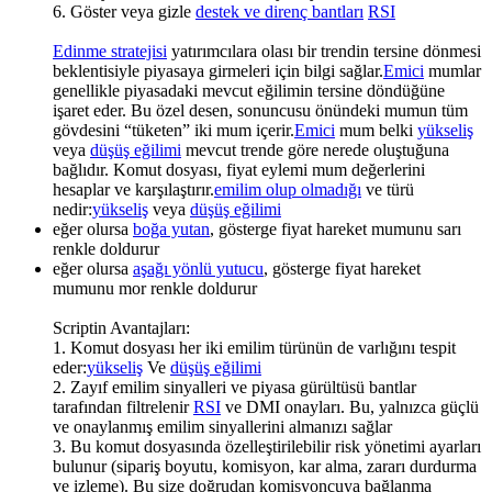
6. Göster veya gizle
destek ve direnç bantları
RSI
Edinme stratejisi
yatırımcılara olası bir trendin tersine dönmesi
beklentisiyle piyasaya girmeleri için bilgi sağlar.
Emici
mumlar
genellikle piyasadaki mevcut eğilimin tersine döndüğüne
işaret eder. Bu özel desen, sonuncusu önündeki mumun tüm
gövdesini “tüketen” iki mum içerir.
Emici
mum belki
yükseliş
veya
düşüş eğilimi
mevcut trende göre nerede oluştuğuna
bağlıdır. Komut dosyası, fiyat eylemi mum değerlerini
hesaplar ve karşılaştırır.
emilim olup olmadığı
ve türü
nedir:
yükseliş
veya
düşüş eğilimi
eğer olursa
boğa yutan
, gösterge fiyat hareket mumunu sarı
renkle doldurur
eğer olursa
aşağı yönlü yutucu
, gösterge fiyat hareket
mumunu mor renkle doldurur
Scriptin Avantajları:
1. Komut dosyası her iki emilim türünün de varlığını tespit
eder:
yükseliş
Ve
düşüş eğilimi
2. Zayıf emilim sinyalleri ve piyasa gürültüsü bantlar
tarafından filtrelenir
RSI
ve DMI onayları. Bu, yalnızca güçlü
ve onaylanmış emilim sinyallerini almanızı sağlar
3. Bu komut dosyasında özelleştirilebilir risk yönetimi ayarları
bulunur (sipariş boyutu, komisyon, kar alma, zararı durdurma
ve izleme). Bu size doğrudan komisyoncuya bağlanma