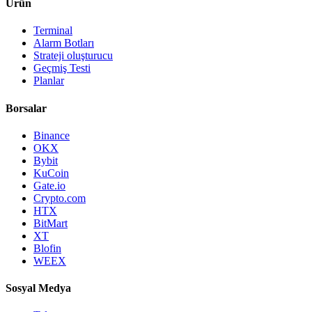
Ürün
Terminal
Alarm Botları
Strateji oluşturucu
Geçmiş Testi
Planlar
Borsalar
Binance
OKX
Bybit
KuCoin
Gate.io
Crypto.com
HTX
BitMart
XT
Blofin
WEEX
Sosyal Medya