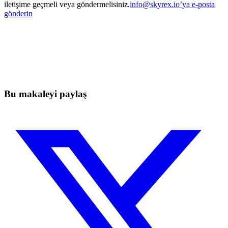
iletişime geçmeli veya göndermelisiniz.
info@skyrex.io
’ya e-posta
gönderin
Bugün Skyrexio'da Trading'e Başlayın
Manuel yatırımcıların yakalayamayacağı fırsatları yakalayın
Ücretsiz başla
Bu makaleyi paylaş