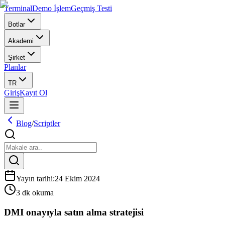
Terminal
Demo İşlem
Geçmiş Testi
Botlar
Akademi
Şirket
Planlar
TR
Giriş
Kayıt Ol
Blog
/
Scriptler
Yayın tarihi
:
24 Ekim 2024
3 dk okuma
DMI onayıyla satın alma stratejisi