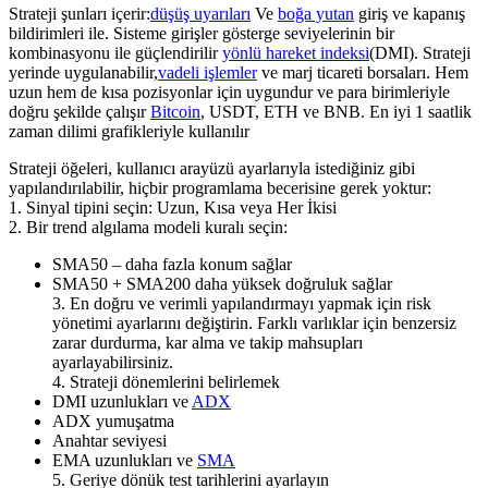
Strateji şunları içerir:
düşüş uyarıları
Ve
boğa yutan
giriş ve kapanış
bildirimleri ile. Sisteme girişler gösterge seviyelerinin bir
kombinasyonu ile güçlendirilir
yönlü hareket indeksi
(DMI). Strateji
yerinde uygulanabilir,
vadeli işlemler
ve marj ticareti borsaları. Hem
uzun hem de kısa pozisyonlar için uygundur ve para birimleriyle
doğru şekilde çalışır
Bitcoin
, USDT, ETH ve BNB. En iyi 1 saatlik
zaman dilimi grafikleriyle kullanılır
Strateji öğeleri, kullanıcı arayüzü ayarlarıyla istediğiniz gibi
yapılandırılabilir, hiçbir programlama becerisine gerek yoktur:
1. Sinyal tipini seçin: Uzun, Kısa veya Her İkisi
2. Bir trend algılama modeli kuralı seçin:
SMA50 – daha fazla konum sağlar
SMA50 + SMA200 daha yüksek doğruluk sağlar
3. En doğru ve verimli yapılandırmayı yapmak için risk
yönetimi ayarlarını değiştirin. Farklı varlıklar için benzersiz
zarar durdurma, kar alma ve takip mahsupları
ayarlayabilirsiniz.
4. Strateji dönemlerini belirlemek
DMI uzunlukları ve
ADX
ADX yumuşatma
Anahtar seviyesi
EMA uzunlukları ve
SMA
5. Geriye dönük test tarihlerini ayarlayın