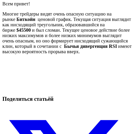
Всем привет!
Многие трейдеры видят очень опасную ситуацию на
рынке
Биткойн
ценовой график. Текущая ситуация выглядит
как нисходящий треугольник, образовавшийся на
бирже
$45500
и был сломан. Текущее ценовое действие более
низких максимумов и более низких минимумов выглядит
очень опасным, но оно формирует нисходящий сужающийся
клин, который в сочетании с
Бычья дивергенция RSI
имеют
высокую вероятность прорыва вверх.
Начните торговать на Skyrexio сегодня
Ловите движения, которые вручную легко проспать.
Начать бесплатно
Поделиться статьёй