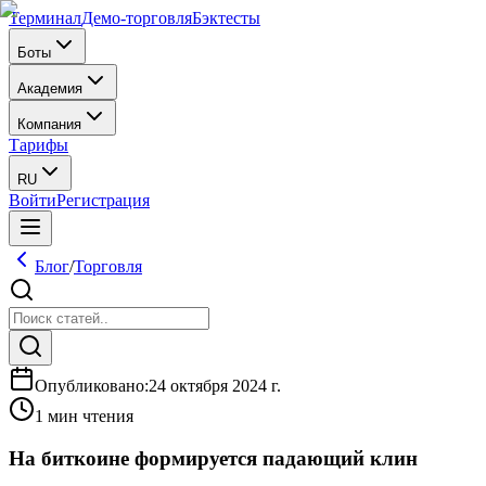
Терминал
Демо-торговля
Бэктесты
Боты
Академия
Компания
Тарифы
RU
Войти
Регистрация
Блог
/
Торговля
Опубликовано
:
24 октября 2024 г.
1 мин чтения
На биткоине формируется падающий клин