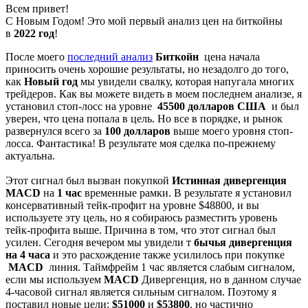
Всем привет!
С Новым Годом! Это мой первый анализ цен на биткойны
в
2022 год
!
После моего
последний анализ
Биткойн
цена начала
приносить очень хорошие результаты, но незадолго до того,
как
Новый год
мы увидели свалку, которая напугала многих
трейдеров. Как вы можете видеть в моем последнем анализе, я
установил стоп-лосс на уровне
45500 долларов США
и был
уверен, что цена попала в цель. Но все в порядке, и рынок
развернулся всего за
100 долларов
выше моего уровня стоп-
лосса. Фантастика! В результате моя сделка по-прежнему
актуальна.
Этот сигнал был вызван покупкой
Истинная дивергенция
MACD
на
1 час
временные рамки. В результате я установил
консервативный тейк-профит на уровне $48800, и вы
используете эту цель, но я собираюсь разместить уровень
тейк-профита выше. Причина в том, что этот сигнал был
усилен. Сегодня вечером мы увидели т
бычья дивергенция
на 4 часа
и это расхождение также усилилось при покупке
MACD
линия. Таймфрейм 1 час является слабым сигналом,
если мы используем
MACD
Дивергенция, но в данном случае
4-часовой сигнал является сильным сигналом. Поэтому я
поставил новые цели:
$51000
и
$53800
, но частично