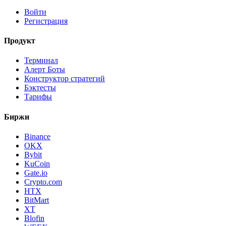
Войти
Регистрация
Продукт
Терминал
Алерт Боты
Конструктор стратегий
Бэктесты
Тарифы
Биржи
Binance
OKX
Bybit
KuCoin
Gate.io
Crypto.com
HTX
BitMart
XT
Blofin