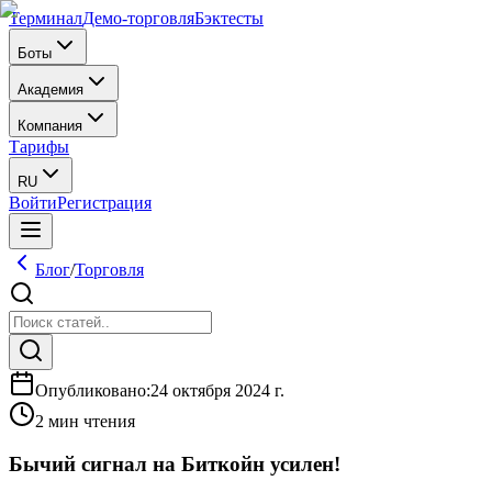
Терминал
Демо-торговля
Бэктесты
Боты
Академия
Компания
Тарифы
RU
Войти
Регистрация
Блог
/
Торговля
Опубликовано
:
24 октября 2024 г.
2 мин чтения
Бычий сигнал на Биткойн усилен!