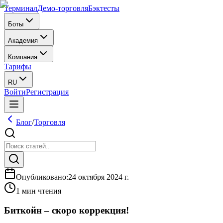
Терминал
Демо-торговля
Бэктесты
Боты
Академия
Компания
Тарифы
RU
Войти
Регистрация
Блог
/
Торговля
Опубликовано
:
24 октября 2024 г.
1 мин чтения
Биткойн – скоро коррекция!