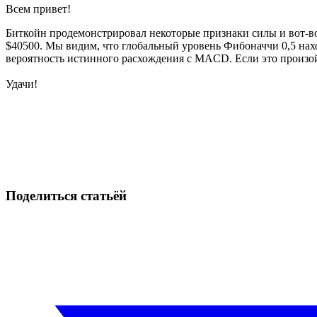
Всем привет!
Биткойн продемонстрировал некоторые признаки силы и вот-в
$40500. Мы видим, что глобальный уровень Фибоначчи 0,5 нахо
вероятность истинного расхождения с MACD. Если это произойде
Удачи!
Начните торговать на Skyrexio сегодня
Ловите движения, которые вручную легко проспать.
Начать бесплатно
Поделиться статьёй